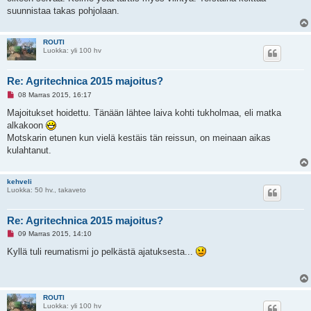
o
n
suunnistaa takas pohjolaan.
v
i
e
s
ROUTI
t
Luokka: yli 100 hv
i
Re: Agritechnica 2015 majoitus?
L
08 Marras 2015, 16:17
u
k
Majoitukset hoidettu. Tänään lähtee laiva kohti tukholmaa, eli matka
e
alkakoon
m
a
Motskarin etunen kun vielä kestäis tän reissun, on meinaan aikas
t
kulahtanut.
o
n
v
i
kehveli
e
Luokka: 50 hv., takaveto
s
t
i
Re: Agritechnica 2015 majoitus?
L
09 Marras 2015, 14:10
u
k
Kyllä tuli reumatismi jo pelkästä ajatuksesta...
e
m
a
t
o
ROUTI
n
Luokka: yli 100 hv
v