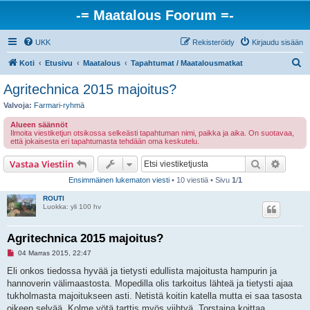
-= Maatalous Foorum =-
UKK
Rekisteröidy
Kirjaudu sisään
E
Koti
Etusivu
Maatalous
Tapahtumat / Maatalousmatkat
t
Agritechnica 2015 majoitus?
s
Valvoja:
Farmari-ryhmä
i
Alueen säännöt
Ilmoita viestiketjun otsikossa selkeästi tapahtuman nimi, paikka ja aika. On suotavaa,
että jokaisesta eri tapahtumasta tehdään oma keskutelu.
Etsi
Tarken
Vastaa Viestiin
Ensimmäinen lukematon viesti
• 10 viestiä • Sivu
1
/
1
ROUTI
Luokka: yli 100 hv
Agritechnica 2015 majoitus?
L
04 Marras 2015, 22:47
u
k
Eli onkos tiedossa hyvää ja tietysti edullista majoitusta hampurin ja
e
hannoverin välimaastosta. Mopedilla olis tarkoitus lähteä ja tietysti ajaa
m
a
tukholmasta majoitukseen asti. Netistä koitin katella mutta ei saa tasosta
t
oikeen selvää. Kolme yötä tarttis myös viihtyä. Torstaina koittaa