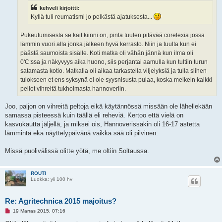
t
kehveli kirjoitti:
o
n
Kyllä tuli reumatismi jo pelkästä ajatuksesta...
v
i
e
Pukeutumisesta se kait kiinni on, pinta tuulen pitävää coretexia jossa
s
lämmin vuori alla jonka jälkeen hyvä kerrasto. Niin ja tuulta kun ei
t
i
päästä saumoista sisälle. Koti matka oli vähän jännä kun ilma oli
0'C:ssa ja näkyvyys aika huono, siis perjantai aamulla kun tultiin turun
satamasta kotio. Matkalla oli aikaa tarkastella viljelyksiä ja tulla siihen
tulokseen et ens syksynä ei ole syysnisusta pulaa, koska melkein kaikki
pellot vihreitä tukholmasta hannoveriin.
Joo, paljon on vihreitä peltoja eikä käytännössä missään ole lähellekään
samassa pisteessä kuin täällä eli reheviä. Kertoo että vielä on
kasvukautta jäljellä, ja miksei ois, Hannoverissakin oli 16-17 astetta
lämmintä eka näyttelypäivänä vaikka sää oli pilvinen.
Missä puolivälissä olitte yötä, me oltiin Soltaussa.
ROUTI
Luokka: yli 100 hv
Re: Agritechnica 2015 majoitus?
L
19 Marras 2015, 07:16
u