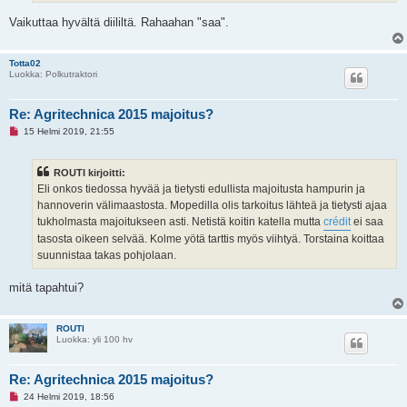
s
t
Vaikuttaa hyvältä diililtä. Rahaahan "saa".
i
Totta02
Luokka: Polkutraktori
Re: Agritechnica 2015 majoitus?
L
15 Helmi 2019, 21:55
u
k
e
ROUTI kirjoitti:
m
a
Eli onkos tiedossa hyvää ja tietysti edullista majoitusta hampurin ja
t
hannoverin välimaastosta. Mopedilla olis tarkoitus lähteä ja tietysti ajaa
o
n
tukholmasta majoitukseen asti. Netistä koitin katella mutta
crédit
ei saa
v
tasosta oikeen selvää. Kolme yötä tarttis myös viihtyä. Torstaina koittaa
i
e
suunnistaa takas pohjolaan.
s
t
i
mitä tapahtui?
ROUTI
Luokka: yli 100 hv
Re: Agritechnica 2015 majoitus?
L
24 Helmi 2019, 18:56
u