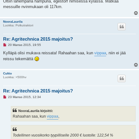
k
Oltiin lähempänä hampuria, egestorf nimisessä kylässä. Matkaa
e
messuille nvinmukaan oli 117km.
m
a
t
o
NooraLaurila
n
Luokka: Polkutraktori
v
i
e
s
Re: Agritechnica 2015 majoitus?
t
L
i
20 Marras 2015, 19:55
u
k
Kylläpä olisi mukava reissata! Rahaahan saa, kun
vippaa
, niin ei jää
e
reissu tekemättä
m
a
t
o
Cultio
n
Luokka: >500hv
v
i
e
s
Re: Agritechnica 2015 majoitus?
t
L
i
23 Marras 2015, 12:34
u
k
e
NooraLaurila kirjoitti:
m
a
Rahaahan saa, kun
vippaa
,
t
o
n
v
i
Todellinen vuosikorko tyypilliselle 2000 € luotolle: 122,54 %
e