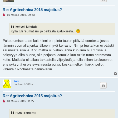
i
e
s
Re: Agritechnica 2015 majoitus?
t
L
i
15 Marras 2015, 09:53
u
k
e
kehveli kirjoitti:
m
a
Kyllä tuli reumatismi jo pelkästä ajatuksesta...
t
o
n
Pukeutumisesta se kait kiinni on, pinta tuulen pitävää coretexia jossa
v
lämmin vuori alla jonka jälkeen hyvä kerrasto. Niin ja tuulta kun ei päästä
i
e
saumoista sisälle. Koti matka oli vähän jännä kun ilma oli 0'C:ssa ja
s
näkyvyys aika huono, siis perjantai aamulla kun tultiin turun satamasta
t
i
kotio. Matkalla oli aikaa tarkastella viljelyksiä ja tulla siihen tulokseen et
ens syksynä ei ole syysnisusta pulaa, koska melkein kaikki pellot
vihreitä tukholmasta hannoveriin.
Jari
Luokka: >500hv
Re: Agritechnica 2015 majoitus?
L
18 Marras 2015, 11:27
u
k
e
ROUTI kirjoitti:
m
a