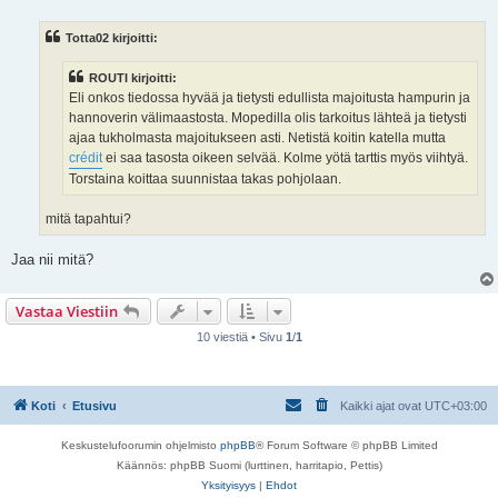
k
e
Totta02 kirjoitti:
m
a
t
ROUTI kirjoitti:
o
n
Eli onkos tiedossa hyvää ja tietysti edullista majoitusta hampurin ja
v
hannoverin välimaastosta. Mopedilla olis tarkoitus lähteä ja tietysti
i
e
ajaa tukholmasta majoitukseen asti. Netistä koitin katella mutta
s
crédit
ei saa tasosta oikeen selvää. Kolme yötä tarttis myös viihtyä.
t
i
Torstaina koittaa suunnistaa takas pohjolaan.
mitä tapahtui?
Jaa nii mitä?
Vastaa Viestiin
10 viestiä • Sivu
1
/
1
Koti
Etusivu
Kaikki ajat ovat
UTC+03:00
Keskustelufoorumin ohjelmisto
phpBB
® Forum Software © phpBB Limited
Käännös: phpBB Suomi (lurttinen, harritapio, Pettis)
Yksityisyys
|
Ehdot