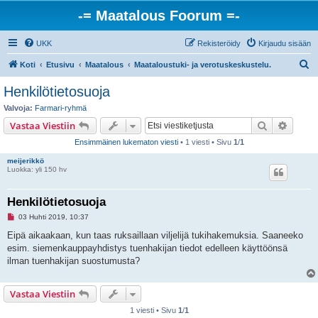
-= Maatalous Foorum =-
UKK
Rekisteröidy
Kirjaudu sisään
E
Koti
Etusivu
Maatalous
Maataloustuki- ja verotuskeskustelu.
t
Henkilötietosuoja
s
Valvoja:
Farmari-ryhmä
i
Etsi
Tarken
Vastaa Viestiin
Ensimmäinen lukematon viesti
• 1 viesti • Sivu
1
/
1
meijerikkö
Luokka: yli 150 hv
Henkilötietosuoja
L
03 Huhti 2019, 10:37
u
k
Eipä aikaakaan, kun taas ruksaillaan viljelijä tukihakemuksia. Saaneeko
e
esim. siemenkauppayhdistys tuenhakijan tiedot edelleen käyttöönsä
m
a
ilman tuenhakijan suostumusta?
t
o
n
Vastaa Viestiin
v
i
e
1 viesti • Sivu
1
/
1