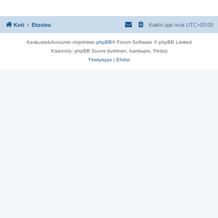
s
t
i
Koti
Etusivu
Kaikki ajat ovat
UTC+03:00
Keskustelufoorumin ohjelmisto
phpBB
® Forum Software © phpBB Limited
Käännös: phpBB Suomi (lurttinen, harritapio, Pettis)
Yksityisyys
|
Ehdot