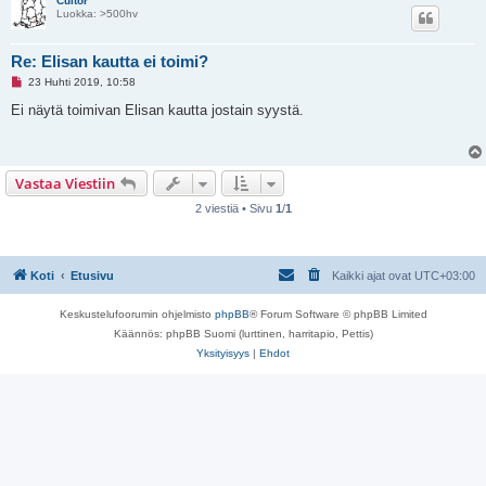
s
Cultor
t
Luokka: >500hv
i
Re: Elisan kautta ei toimi?
L
23 Huhti 2019, 10:58
u
k
Ei näytä toimivan Elisan kautta jostain syystä.
e
m
a
t
o
Vastaa Viestiin
n
v
2 viestiä • Sivu
1
/
1
i
e
s
t
i
Koti
Etusivu
Kaikki ajat ovat
UTC+03:00
Keskustelufoorumin ohjelmisto
phpBB
® Forum Software © phpBB Limited
Käännös: phpBB Suomi (lurttinen, harritapio, Pettis)
Yksityisyys
|
Ehdot