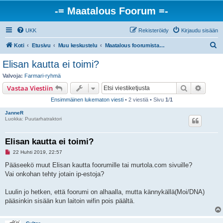
-= Maatalous Foorum =-
UKK
Rekisteröidy
Kirjaudu sisään
E
Koti
Etusivu
Muu keskustelu
Maatalous foorumista keskustelu. SÄÄNNÖT, ohjeet, muutokset, ym.
t
Elisan kautta ei toimi?
s
Valvoja:
Farmari-ryhmä
i
Etsi
Tarken
Vastaa Viestiin
Ensimmäinen lukematon viesti
• 2 viestiä • Sivu
1
/
1
JanneR
Luokka: Puutarhatraktori
Elisan kautta ei toimi?
L
22 Huhti 2019, 22:57
u
k
Pääseekö muut Elisan kautta foorumille tai murtola.com sivuille?
e
Vai onkohan tehty jotain ip-estoja?
m
a
t
Luulin jo hetken, että foorumi on alhaalla, mutta kännykällä(Moi/DNA)
o
n
pääsinkin sisään kun laitoin wifin pois päältä.
v
i
e