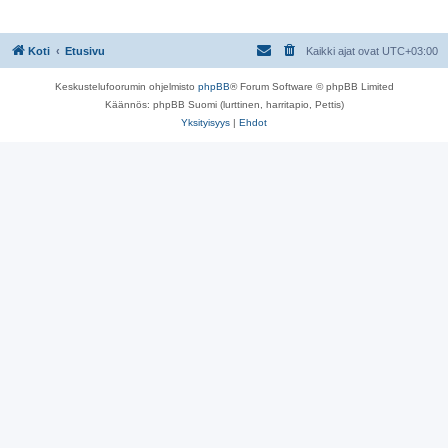
s
t
i
Koti
Etusivu
Kaikki ajat ovat
UTC+03:00
Keskustelufoorumin ohjelmisto
phpBB
® Forum Software © phpBB Limited
Käännös: phpBB Suomi (lurttinen, harritapio, Pettis)
Yksityisyys
|
Ehdot