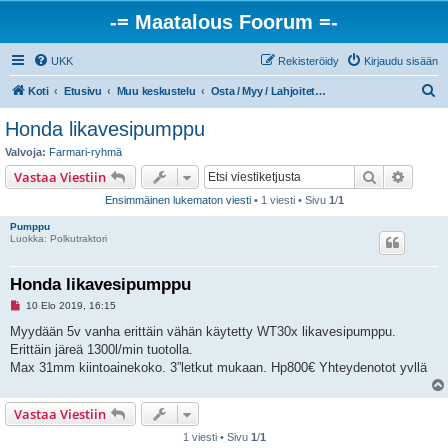
-= Maatalous Foorum =-
UKK
Rekisteröidy
Kirjaudu sisään
E
Koti
Etusivu
Muu keskustelu
Osta / Myy / Lahjoitetaan / Tarjotaan työtä
t
Honda likavesipumppu
s
Valvoja:
Farmari-ryhmä
i
Etsi
Tarken
Vastaa Viestiin
Ensimmäinen lukematon viesti
• 1 viesti • Sivu
1
/
1
Pumppu
Luokka: Polkutraktori
Honda likavesipumppu
L
10 Elo 2019, 16:15
u
k
Myydään 5v vanha erittäin vähän käytetty WT30x likavesipumppu.
e
Erittäin järeä 1300l/min tuotolla.
m
a
Max 31mm kiintoainekoko. 3”letkut mukaan. Hp800€ Yhteydenotot yvllä
t
o
n
Vastaa Viestiin
v
i
e
1 viesti • Sivu
1
/
1