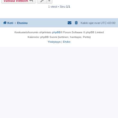
Vastaa Viestiin
s
t
i
1 viesti • Sivu
1
/
1
Koti
Etusivu
Kaikki ajat ovat
UTC+03:00
Keskustelufoorumin ohjelmisto
phpBB
® Forum Software © phpBB Limited
Käännös: phpBB Suomi (lurttinen, harritapio, Pettis)
Yksityisyys
|
Ehdot