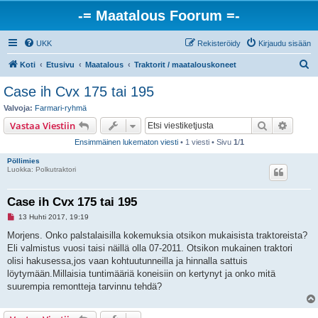
-= Maatalous Foorum =-
UKK
Rekisteröidy
Kirjaudu sisään
E
Koti
Etusivu
Maatalous
Traktorit / maatalouskoneet
t
Case ih Cvx 175 tai 195
s
Valvoja:
Farmari-ryhmä
i
Etsi
Tarken
Vastaa Viestiin
Ensimmäinen lukematon viesti
• 1 viesti • Sivu
1
/
1
Pöllimies
Luokka: Polkutraktori
Case ih Cvx 175 tai 195
L
13 Huhti 2017, 19:19
u
k
Morjens. Onko palstalaisilla kokemuksia otsikon mukaisista traktoreista?
e
Eli valmistus vuosi taisi näillä olla 07-2011. Otsikon mukainen traktori
m
a
olisi hakusessa,jos vaan kohtuutunneilla ja hinnalla sattuis
t
löytymään.Millaisia tuntimääriä koneisiin on kertynyt ja onko mitä
o
n
suurempia remontteja tarvinnu tehdä?
v
i
e