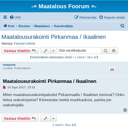
-= Maatalous Foorum =-
UKK
Rekisteröidy
Kirjaudu sisään
E
Koti
Etusivu
Maatalous
Kasvinviljely
t
Maatalousurakointi Pirkanmaa / Ikaalinen
s
Valvoja:
Farmari-ryhmä
i
Etsi
Tarken
Vastaa Viestiin
Ensimmäinen lukematon viesti
• 1 viesti • Sivu
1
/
1
motalone
Luokka: Polkutraktori
Maatalousurakointi Pirkanmaa / Ikaalinen
L
14 Syys 2017, 15:10
u
k
Miten maatalousurakointipalvelut Pirkanmaalla / Ikaalinen toimivat? Onko
e
tietoa urakoitsijoista? Kiinnostaisi teettä muokkauksia, puintia jne
m
a
urakoitsijalla
t
o
n
Vastaa Viestiin
v
i
e
1 viesti • Sivu
1
/
1