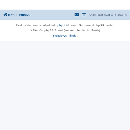
s
t
i
Koti
Etusivu
Kaikki ajat ovat
UTC+03:00
Keskustelufoorumin ohjelmisto
phpBB
® Forum Software © phpBB Limited
Käännös: phpBB Suomi (lurttinen, harritapio, Pettis)
Yksityisyys
|
Ehdot