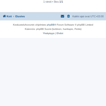
s
1 viesti • Sivu
1
/
1
t
i
Koti
Etusivu
Kaikki ajat ovat
UTC+03:00
Keskustelufoorumin ohjelmisto
phpBB
® Forum Software © phpBB Limited
Käännös: phpBB Suomi (lurttinen, harritapio, Pettis)
Yksityisyys
|
Ehdot