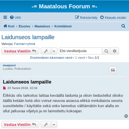
-= Maatalous Foorum =-
UKK
Rekisteröidy
Kirjaudu sisään
E
Koti
Etusivu
Maatalous
Kotieläimet
t
Laidunseos lampaille
s
Valvoja:
Farmari-ryhmä
i
Etsi
Tarken
Vastaa Viestiin
Ensimmäinen lukematon viesti
• 1 viesti • Sivu
1
/
1
muajussi
Luokka: Polkutraktori
Laidunseos lampaille
L
23 Tammi 2018, 10:34
u
k
Elikkäs olis tarkoitus laittaa keväällä laidunta ja olisin tiedustellut olisiko
e
täällä ketään ketä olisi voinut neuvoa asiassa.elikkä minkälaista seosta
m
a
suosittelette / käyttätte sekä onko lannoitus välttämätön kun alalla on
t
ollut jatkuvaa viljelyä ja on lannoitettu kokoajan.
o
n
v
i
Vastaa Viestiin
e