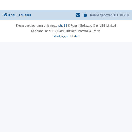
s
t
i
Koti
Etusivu
Kaikki ajat ovat
UTC+03:00
Keskustelufoorumin ohjelmisto
phpBB
® Forum Software © phpBB Limited
Käännös: phpBB Suomi (lurttinen, harritapio, Pettis)
Yksityisyys
|
Ehdot