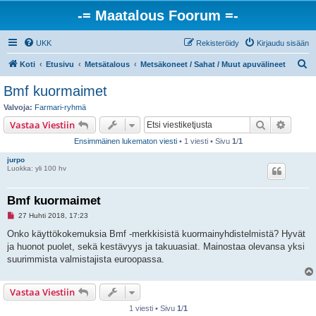
-= Maatalous Foorum =-
UKK
Rekisteröidy
Kirjaudu sisään
E
Koti
Etusivu
Metsätalous
Metsäkoneet / Sahat / Muut apuvälineet
t
Bmf kuormaimet
s
Valvoja:
Farmari-ryhmä
i
Etsi
Tarken
Vastaa Viestiin
Ensimmäinen lukematon viesti
• 1 viesti • Sivu
1
/
1
jurpo
Luokka: yli 100 hv
Bmf kuormaimet
L
27 Huhti 2018, 17:23
u
k
Onko käyttökokemuksia Bmf -merkkisistä kuormainyhdistelmistä? Hyvät
e
ja huonot puolet, sekä kestävyys ja takuuasiat. Mainostaa olevansa yksi
m
a
suurimmista valmistajista euroopassa.
t
o
n
Vastaa Viestiin
v
i
e
1 viesti • Sivu
1
/
1