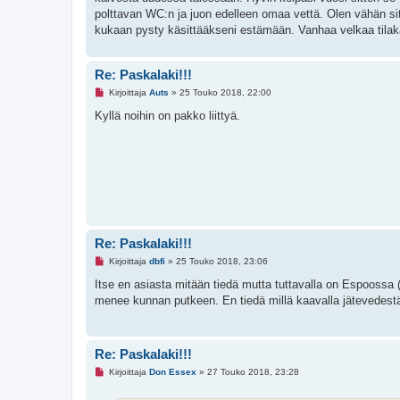
i
e
polttavan WC:n ja juon edelleen omaa vettä. Olen vähän sit
s
kukaan pysty käsittääkseni estämään. Vanhaa velkaa tilakau
t
i
Re: Paskalaki!!!
L
Kirjoittaja
Auts
»
25 Touko 2018, 22:00
u
k
Kyllä noihin on pakko liittyä.
e
m
a
t
o
n
v
i
e
s
t
Re: Paskalaki!!!
i
L
Kirjoittaja
dbfi
»
25 Touko 2018, 23:06
u
k
Itse en asiasta mitään tiedä mutta tuttavalla on Espoossa (
e
menee kunnan putkeen. En tiedä millä kaavalla jätevedest
m
a
t
o
n
Re: Paskalaki!!!
v
i
L
Kirjoittaja
Don Essex
»
27 Touko 2018, 23:28
e
u
s
k
t