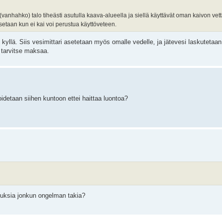
(vanhahko) talo tiheästi asutulla kaava-alueella ja siellä käyttävät oman kaivon ve
etaan kun ei kai voi perustua käyttöveteen.
kyllä. Siis vesimittari asetetaan myös omalle vedelle, ja jätevesi laskutetaa
 tarvitse maksaa.
oidetaan siihen kuntoon ettei haittaa luontoa?
utuksia jonkun ongelman takia?