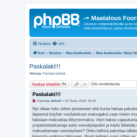
-= Maatalous Foo
Jokaisen mielipiteille/ideoille avoi
vielä rekisteröitynyt, paina rekisteröi
Pikalinkit
UKK
Koti
Etusivu
Muu keskustelu
Muu keskustelu / Muut lin
Paskalaki!!!
Valvoja:
Farmari-ryhmä
Vastaa Viestiin
Paskalaki!!!
L
Kirjoittaja
tikkat3
»
25 Touko 2018, 20:45
u
k
Nyt ollaan tultu siihen pisteeseen että kunta haluaa pakott
e
läpeensä köyhän vesilaitoksen maksajaksi,vaan mietin muita 
m
a
halutaan maksattaa liittymismaksu. Aion hakea vapautusta k
t
ympäristötarkastaja antoi vesinäytepullot ja käski lähettä
o
n
maksattamaan vesinäytteen? Onko laillista pakottaa tällais
v
kaivosta uudessa talossaan. Hyvin kelpasi vuosi sitten se 