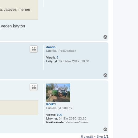
ttä. Jätevesi menee
n veden käytön
Y
l
ö
dondo
s
Luokka: Polkutraktori
Viestit:
2
Liittynyt:
07 Helmi 2019, 19:34
Y
l
ö
s
ROUTI
Luokka: yli 100 hv
Viestit:
100
Liittynyt:
04 Elo 2010, 23:36
Paikkakunta:
Varsinais-Suomi
Y
l
6 viestiä • Sivu
1
/
1
ö