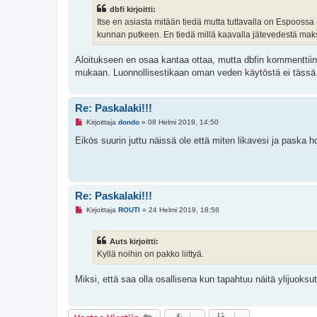
e
i
dbfi kirjoitti:
m
a
Itse en asiasta mitään tiedä mutta tuttavalla on Espoossa 
t
kunnan putkeen. En tiedä millä kaavalla jätevedestä maks
o
n
v
Aloitukseen en osaa kantaa ottaa, mutta dbfin kommenttiin 
i
e
mukaan. Luonnollisestikaan oman veden käytöstä ei tässä
s
t
i
Re: Paskalaki!!!
L
Kirjoittaja
dondo
»
08 Helmi 2019, 14:50
u
k
Eikös suurin juttu näissä ole että miten likavesi ja paska h
e
m
a
t
o
n
Re: Paskalaki!!!
v
i
L
Kirjoittaja
ROUTI
»
24 Helmi 2019, 18:58
e
u
s
k
t
e
i
Auts kirjoitti:
m
a
Kyllä noihin on pakko liittyä.
t
o
n
Miksi, että saa olla osallisena kun tapahtuu näitä ylijuoks
v
i
e
s