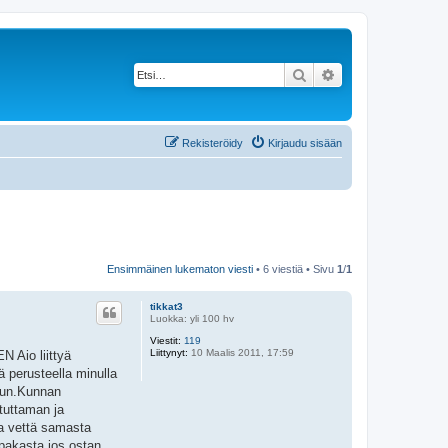
Etsi
Tarkennettu haku
Rekisteröidy
Kirjaudu sisään
Ensimmäinen lukematon viesti
• 6 viestiä • Sivu
1
/
1
tikkat3
Luokka: yli 100 hv
Viestit:
119
Liittynyt:
10 Maalis 2011, 17:59
N Aio liittyä
ä perusteella minulla
huun.Kunnan
tuttaman ja
aa vettä samasta
upakasta jos ostan