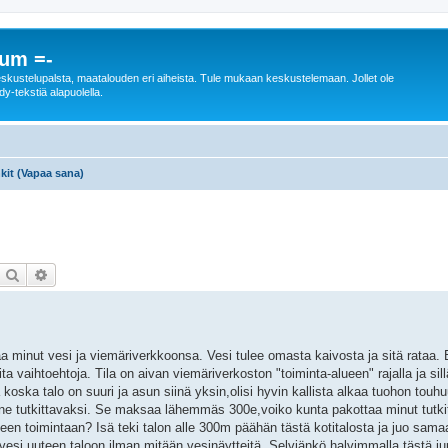
rum =-
n keskustelupalsta, maatalouden eri aiheista. Tule mukaan keskustelemaan. Jollet ole
dy-tekstiä alapuolella.
kit (Vapaa sana)
Etsi
Tarkennettu haku
aa minut vesi ja viemäriverkkoonsa. Vesi tulee omasta kaivosta ja sitä rataa. E
vaihtoehtoja. Tila on aivan viemäriverkoston "toiminta-alueen" rajalla ja sill
oska talo on suuri ja asun siinä yksin,olisi hyvin kallista alkaa tuohon tou
ä ne tutkittavaksi. Se maksaa lähemmäs 300e,voiko kunta pakottaa minut tutki
een toimintaan? Isä teki talon alle 300m päähän tästä kotitalosta ja juo sam
vesi uuteen taloon ilman mitään vesinäytteitä. Selviänkö halvimmalla tästä j