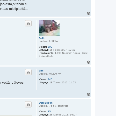
järvestä,sitähän ei
aas mielipiteitä...
Y
l
ö
s
Auts
Luokka: >500hv
Viestit:
800
Liittynyt:
16 Helmi 2007, 17:47
Paikkakunta:
Etelä-Suomi-> Kanta-Häme-
> Janakkala
Y
l
ö
dbfi
s
Luokka: yli 200 hv
Viestit:
245
n vettä. Jätevesi
Liittynyt:
18 Touko 2012, 11:53
Y
l
ö
Don Essex
s
Luokka: 75 hv., takaveto
Viestit:
85
Liittynyt:
28 Marras 2013, 16:07