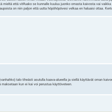
ä mieltä että vit#uako se kunnalle kuuluu juonko omasta kaivosta vai vaikka 
poista on niin paljon että uutta höpöhöpövesi velkaa en haluaisi ottaa. Kertok
vanhahko) talo tiheästi asutulla kaava-alueella ja siellä käyttävät oman kaivo
ä maksetaan kun ei kai voi perustua käyttöveteen.