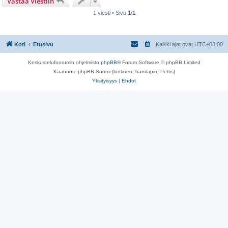
Vastaa Viestiin
s
t
i
1 viesti • Sivu
1
/
1
Koti
Etusivu
Kaikki ajat ovat
UTC+03:00
Keskustelufoorumin ohjelmisto
phpBB
® Forum Software © phpBB Limited
Käännös: phpBB Suomi (lurttinen, harritapio, Pettis)
Yksityisyys
|
Ehdot