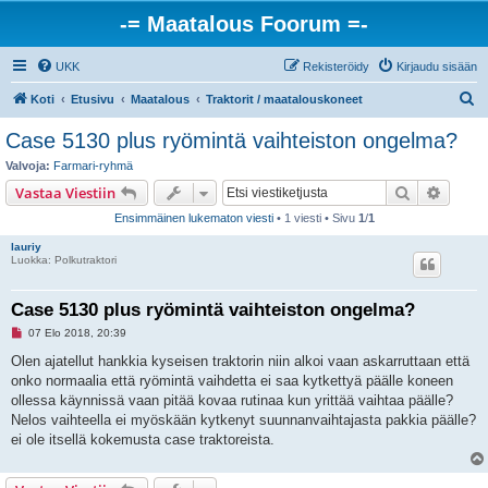
-= Maatalous Foorum =-
UKK
Rekisteröidy
Kirjaudu sisään
E
Koti
Etusivu
Maatalous
Traktorit / maatalouskoneet
t
Case 5130 plus ryömintä vaihteiston ongelma?
s
Valvoja:
Farmari-ryhmä
i
Etsi
Tarken
Vastaa Viestiin
Ensimmäinen lukematon viesti
• 1 viesti • Sivu
1
/
1
lauriy
Luokka: Polkutraktori
Case 5130 plus ryömintä vaihteiston ongelma?
L
07 Elo 2018, 20:39
u
k
Olen ajatellut hankkia kyseisen traktorin niin alkoi vaan askarruttaan että
e
onko normaalia että ryömintä vaihdetta ei saa kytkettyä päälle koneen
m
a
ollessa käynnissä vaan pitää kovaa rutinaa kun yrittää vaihtaa päälle?
t
Nelos vaihteella ei myöskään kytkenyt suunnanvaihtajasta pakkia päälle?
o
n
ei ole itsellä kokemusta case traktoreista.
v
i
e