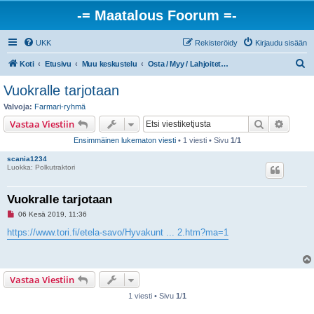
-= Maatalous Foorum =-
UKK
Rekisteröidy
Kirjaudu sisään
E
Koti
Etusivu
Muu keskustelu
Osta / Myy / Lahjoitetaan / Tarjotaan työtä
t
Vuokralle tarjotaan
s
Valvoja:
Farmari-ryhmä
i
Etsi
Tarken
Vastaa Viestiin
Ensimmäinen lukematon viesti
• 1 viesti • Sivu
1
/
1
scania1234
Luokka: Polkutraktori
Vuokralle tarjotaan
L
06 Kesä 2019, 11:36
u
k
https://www.tori.fi/etela-savo/Hyvakunt ... 2.htm?ma=1
e
m
a
t
o
Vastaa Viestiin
n
v
1 viesti • Sivu
1
/
1
i
e