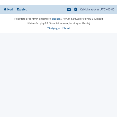
s
t
i
Koti
Etusivu
Kaikki ajat ovat
UTC+03:00
Keskustelufoorumin ohjelmisto
phpBB
® Forum Software © phpBB Limited
Käännös: phpBB Suomi (lurttinen, harritapio, Pettis)
Yksityisyys
|
Ehdot