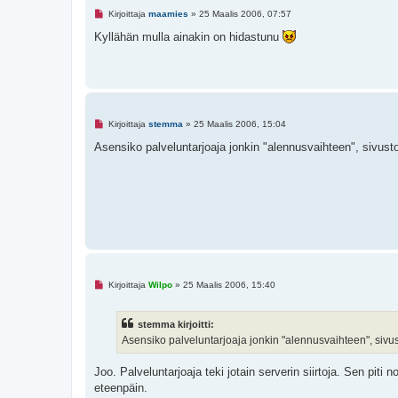
L
Kirjoittaja
maamies
»
25 Maalis 2006, 07:57
u
k
Kyllähän mulla ainakin on hidastunu
e
m
a
t
o
n
v
i
L
Kirjoittaja
stemma
»
25 Maalis 2006, 15:04
e
u
s
k
Asensiko palveluntarjoaja jonkin "alennusvaihteen", sivust
t
e
i
m
a
t
o
n
v
i
e
s
t
i
L
Kirjoittaja
Wilpo
»
25 Maalis 2006, 15:40
u
k
e
stemma kirjoitti:
m
a
Asensiko palveluntarjoaja jonkin "alennusvaihteen", sivus
t
o
n
Joo. Palveluntarjoaja teki jotain serverin siirtoja. Sen piti 
v
eteenpäin.
i