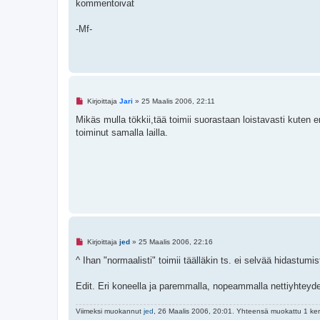
kommentoivat
i
m
a
t
-Mf-
o
n
v
i
e
s
t
i
L
Kirjoittaja
Jari
»
25 Maalis 2006, 22:11
u
k
Mikäs mulla tökkii,tää toimii suorastaan loistavasti kuten
e
toiminut samalla lailla.
m
a
t
o
n
v
i
e
s
t
i
L
Kirjoittaja
jed
»
25 Maalis 2006, 22:16
u
k
^ Ihan "normaalisti" toimii täälläkin ts. ei selvää hidastumis
e
m
a
Edit. Eri koneella ja paremmalla, nopeammalla nettiyhteyde
t
o
n
Viimeksi muokannut
jed
, 26 Maalis 2006, 20:01. Yhteensä muokattu 1 ker
v