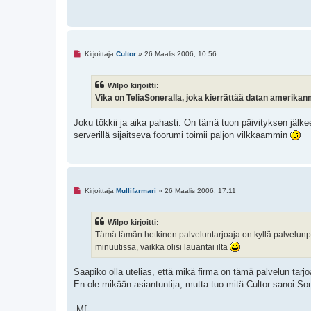
e
s
t
i
L
Kirjoittaja
Cultor
»
26 Maalis 2006, 10:56
u
k
e
Wilpo kirjoitti:
m
a
Vika on TeliaSoneralla, joka kierrättää datan amerikan
t
o
n
Joku tökkii ja aika pahasti. On tämä tuon päivityksen jälke
v
serverillä sijaitseva foorumi toimii paljon vilkkaammin
i
e
s
t
i
L
Kirjoittaja
Mullifarmari
»
26 Maalis 2006, 17:11
u
k
e
Wilpo kirjoitti:
m
a
Tämä tämän hetkinen palveluntarjoaja on kyllä palvelun
t
minuutissa, vaikka olisi lauantai ilta
o
n
v
Saapiko olla utelias, että mikä firma on tämä palvelun tarjo
i
e
En ole mikään asiantuntija, mutta tuo mitä Cultor sanoi Son
s
t
i
-Mf-