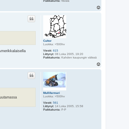
Paikkakunta:
Nivala
Y
l
ö
s
Cultor
Luokka: >500hv
Amerikkalaisella
Viestit:
615
Liittynyt:
08 Loka 2005, 19:20
Paikkakunta:
Kahden kaupungin välissä
Y
l
ö
s
Mullifarmari
Luokka: >500hv
 muutamassa
Viestit:
561
Liittynyt:
14 Loka 2005, 15:58
Paikkakunta:
P-P