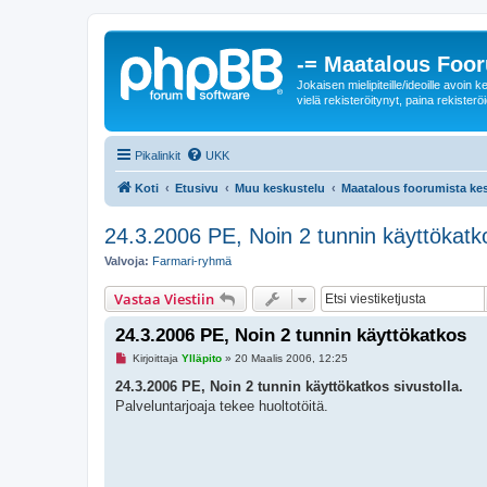
-= Maatalous Foo
Jokaisen mielipiteille/ideoille avoi
vielä rekisteröitynyt, paina rekisteröi
Pikalinkit
UKK
Koti
Etusivu
Muu keskustelu
Maatalous foorumista ke
24.3.2006 PE, Noin 2 tunnin käyttökatk
Valvoja:
Farmari-ryhmä
Vastaa Viestiin
24.3.2006 PE, Noin 2 tunnin käyttökatkos
L
Kirjoittaja
Ylläpito
»
20 Maalis 2006, 12:25
u
k
24.3.2006 PE, Noin 2 tunnin käyttökatkos sivustolla.
e
Palveluntarjoaja tekee huoltotöitä.
m
a
t
o
n
v