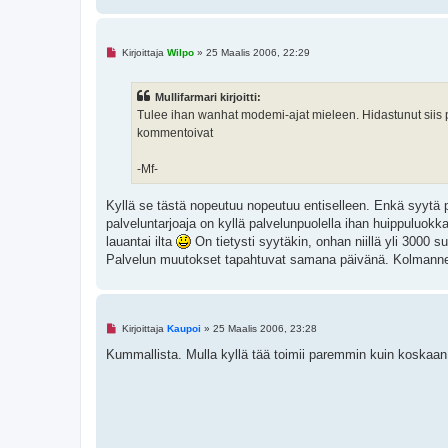
i
e
s
t
L
Kirjoittaja
Wilpo
»
25 Maalis 2006, 22:29
i
u
k
e
Mullifarmari kirjoitti:
m
a
Tulee ihan wanhat modemi-ajat mieleen. Hidastunut siis pa
t
kommentoivat
o
n
v
-Mf-
i
e
s
Kyllä se tästä nopeutuu nopeutuu entiselleen. Enkä syytä p
t
i
palveluntarjoaja on kyllä palvelunpuolella ihan huippuluo
lauantai ilta
On tietysti syytäkin, onhan niillä yli 3000 s
Palvelun muutokset tapahtuvat samana päivänä. Kolmanne
L
Kirjoittaja
Kaupoi
»
25 Maalis 2006, 23:28
u
k
Kummallista. Mulla kyllä tää toimii paremmin kuin koskaan
e
m
a
t
o
n
v
i