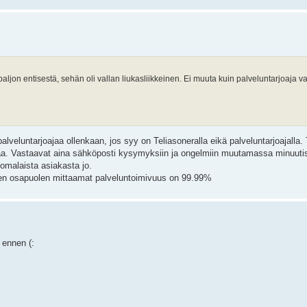
ljon entisestä, sehän oli vallan liukasliikkeinen. Ei muuta kuin palveluntarjoaja v
alveluntarjoajaa ollenkaan, jos syy on Teliasoneralla eikä palveluntarjoajall
kkaa. Vastaavat aina sähköposti kysymyksiin ja ongelmiin muutamassa minuutis
uomalaista asiakasta jo.
n osapuolen mittaamat palveluntoimivuus on 99.99%
 ennen (: