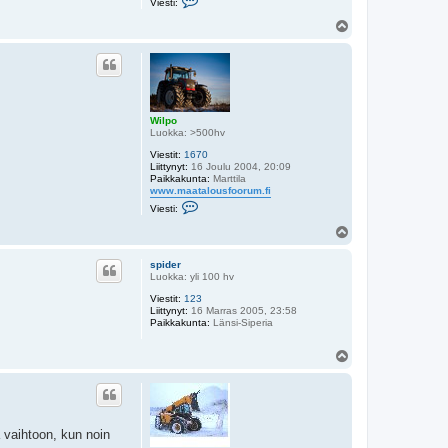
Viesti:
i
e
Y
s
l
t
ö
i
s
W
i
l
p
o
Wilpo
Luokka: >500hv
Viestit:
1670
Liittynyt:
16 Joulu 2004, 20:09
Paikkakunta:
Marttila
www.maatalousfoorum.fi
V
Viesti:
i
e
Y
s
l
t
ö
i
spider
s
W
Luokka: yli 100 hv
i
Viestit:
123
l
Liittynyt:
16 Marras 2005, 23:58
p
Paikkakunta:
o
Länsi-Siperia
Y
l
ö
s
a vaihtoon, kun noin