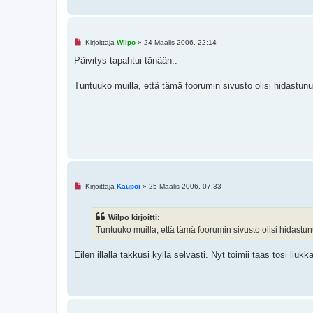
i
e
s
t
i
L
Kirjoittaja
Wilpo
»
24 Maalis 2006, 22:14
u
k
Päivitys tapahtui tänään..
e
m
a
Tuntuuko muilla, että tämä foorumin sivusto olisi hidastunut
t
o
n
v
i
e
s
t
i
L
Kirjoittaja
Kaupoi
»
25 Maalis 2006, 07:33
u
k
e
Wilpo kirjoitti:
m
a
Tuntuuko muilla, että tämä foorumin sivusto olisi hidastunu
t
o
n
Eilen illalla takkusi kyllä selvästi. Nyt toimii taas tosi liukka
v
i
e
s
t
i