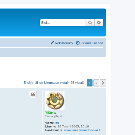
Etsi
Tarkennettu haku
Rekisteröidy
Kirjaudu sisään
1
2
Seuraava
Ensimmäinen lukematon viesti
• 25 viestiä
Ylläpito
Sivun ylläpito
Viestit:
56
Liittynyt:
26 Tammi 2005, 15:16
Paikkakunta:
www.maatalousfoorum.fi