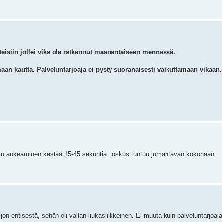
iteisiin jollei vika ole ratkennut maanantaiseen mennessä.
aan kautta. Palveluntarjoaja ei pysty suoranaisesti vaikuttamaan vikaan.
ivu aukeaminen kestää 15-45 sekuntia, joskus tuntuu jumahtavan kokonaan.
on entisestä, sehän oli vallan liukasliikkeinen. Ei muuta kuin palveluntarjoaj