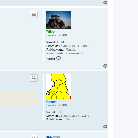
Y
l
ö
s
Wilpo
Luokka: >500hv
Viestit:
1670
Liittynyt:
16 Joulu 2004, 20:09
Paikkakunta:
Marttila
www.maatalousfoorum.fi
V
Viesti:
i
e
Y
s
l
t
ö
i
s
W
i
l
p
o
Kaupoi
Luokka: >500hv
Viestit:
980
Liittynyt:
26 Joulu 2004, 21:48
Paikkakunta:
Nivala
Y
l
ö
maamies