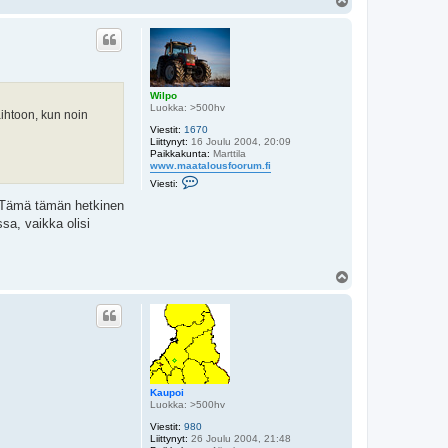
l
ö
s
Wilpo
Luokka: >500hv
aihtoon, kun noin
Viestit:
1670
Liittynyt:
16 Joulu 2004, 20:09
Paikkakunta:
Marttila
www.maatalousfoorum.fi
V
Viesti:
i
e
a. Tämä tämän hetkinen
s
sa, vaikka olisi
t
i
W
i
l
Y
p
l
o
ö
s
Kaupoi
Luokka: >500hv
Viestit:
980
Liittynyt:
26 Joulu 2004, 21:48