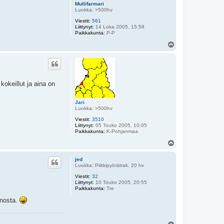
Mullifarmari
Luokka: >500hv
Viestit:
561
Liittynyt:
14 Loka 2005, 15:58
Paikkakunta:
P-P
Y
l
ö
s
okeillut ja aina on
Jari
Luokka: >500hv
Viestit:
3510
Liittynyt:
05 Touko 2005, 10:05
Paikkakunta:
K-Pohjanmaa
Y
l
ö
jed
s
Luokka: Piikkipyörätrak. 20 hv
Viestit:
32
Liittynyt:
10 Touko 2005, 20:55
Paikkakunta:
Tre
nnosta.
Y