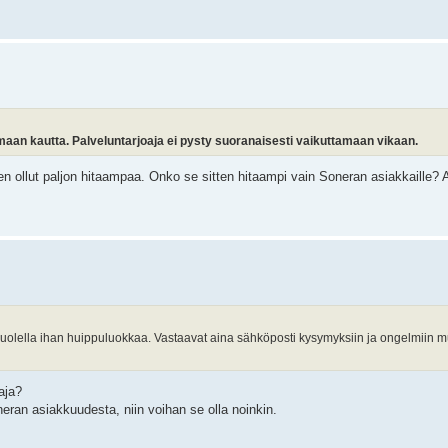
maan kautta. Palveluntarjoaja ei pysty suoranaisesti vaikuttamaan vikaan.
en ollut paljon hitaampaa. Onko se sitten hitaampi vain Soneran asiakkaille? 
puolella ihan huippuluokkaa. Vastaavat aina sähköposti kysymyksiin ja ongelmiin
aja?
eran asiakkuudesta, niin voihan se olla noinkin.