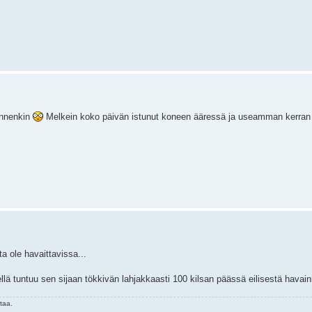
 ennenkin
Melkein koko päivän istunut koneen ääressä ja useamman kerran k
ta ole havaittavissa...
llä tuntuu sen sijaan tökkivän lahjakkaasti 100 kilsan päässä eilisestä havai
taa.