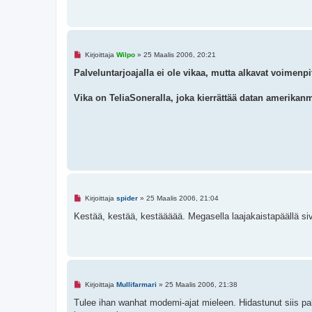
e
s
t
i
L
Kirjoittaja
Wilpo
»
25 Maalis 2006, 20:21
u
k
Palveluntarjoajalla ei ole vikaa, mutta alkavat voimenp
e
m
a
Vika on TeliaSoneralla, joka kierrättää datan amerikanm
t
o
n
v
i
e
s
t
i
L
Kirjoittaja
spider
»
25 Maalis 2006, 21:04
u
k
Kestää, kestää, kestäääää. Megasella laajakaistapäällä s
e
m
a
t
o
n
v
i
L
Kirjoittaja
Mullifarmari
»
25 Maalis 2006, 21:38
e
u
s
k
Tulee ihan wanhat modemi-ajat mieleen. Hidastunut siis palj
t
e