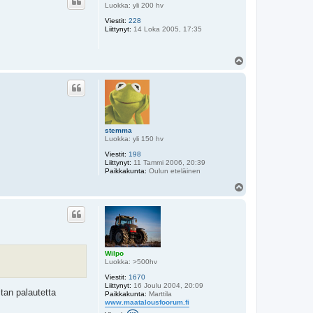
s
Luokka: yli 200 hv
Viestit:
228
Liittynyt:
14 Loka 2005, 17:35
Y
l
ö
s
stemma
Luokka: yli 150 hv
Viestit:
198
Liittynyt:
11 Tammi 2006, 20:39
Paikkakunta:
Oulun eteläinen
Y
l
ö
s
Wilpo
Luokka: >500hv
Viestit:
1670
Liittynyt:
16 Joulu 2004, 20:09
itan palautetta
Paikkakunta:
Marttila
www.maatalousfoorum.fi
V