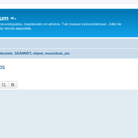
rum =-
n keskustelupalsta, maatalouden eri aiheista. Tule mukaan keskustelemaan. Jollet ole
dy-tekstiä alapuolella.
skustelu. SÄÄNNÖT, ohjeet, muutokset, ym.
os
Etsi
Tarkennettu haku