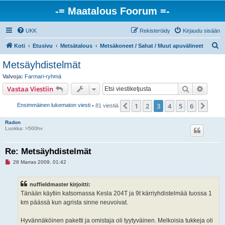
-= Maatalous Foorum =-
UKK
Rekisteröidy
Kirjaudu sisään
E
Koti
Etusivu
Metsätalous
Metsäkoneet / Sahat / Muut apuvälineet
t
Metsäyhdistelmät
s
Valvoja:
Farmari-ryhmä
i
Etsi
Tarken
Vastaa Viestiin
1
2
3
4
5
6
Edellinen
Seur
Ensimmäinen lukematon viesti
• 81 viestiä
Radon
Luokka: >500hv
Re: Metsäyhdistelmät
L
28 Marras 2009, 01:42
u
k
e
nuffieldmaster kirjoitti:
m
a
Tänään käytiin katsomassa Kesla 204T ja 9t kärriyhdistelmää tuossa 1
t
km päässä kun agrista sinne neuvoivat.
o
n
v
Hyvännäköinen paketti ja omistaja oli tyytyväinen. Melkoisia tukkeja oli
i