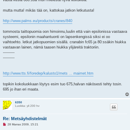
mutta mutta! mikäs tää on, kattokaa jatkon letkutusta!
http://www.palms.eu/products/cranes/840
tommosta taittopuomia oon himoinnu,luulin että vain epsilonissa vastaava
systeemi, epsilonin maahantuonti on lapsenkengissä siksi ei oo
vaihtoehto. letkut jatkopuomien sisällä. cranabin fc65 ja 80:ssäkin hiukka
vastaavan lainen, nämä taasen hiukka ylijäreitä traktoriin.
----------
----------
http://www.tts.fi/foredep/kalusto1/mets ... maimet.htm
topikin kokoluokkaan löytys esim tuo 675,halvan näkösesti tehty tosin.
695 jo ihan eri maata.
6350
Luokka: yli 200 hv
Re: Metsäyhdistelmät
L
28 Marras 2009, 15:21
u