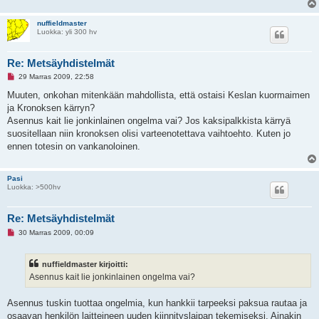
n
v
i
nuffieldmaster
e
Luokka: yli 300 hv
s
t
i
Re: Metsäyhdistelmät
L
29 Marras 2009, 22:58
u
k
Muuten, onkohan mitenkään mahdollista, että ostaisi Keslan kuormaimen
e
ja Kronoksen kärryn?
m
a
Asennus kait lie jonkinlainen ongelma vai? Jos kaksipalkkista kärryä
t
suositellaan niin kronoksen olisi varteenotettava vaihtoehto. Kuten jo
o
n
ennen totesin on vankanoloinen.
v
i
e
Pasi
s
Luokka: >500hv
t
i
Re: Metsäyhdistelmät
L
30 Marras 2009, 00:09
u
k
e
nuffieldmaster kirjoitti:
m
a
Asennus kait lie jonkinlainen ongelma vai?
t
o
n
Asennus tuskin tuottaa ongelmia, kun hankkii tarpeeksi paksua rautaa ja
v
osaavan henkilön laitteineen uuden kiinnityslaipan tekemiseksi. Ainakin
i