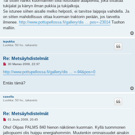
Tai sitten hankit kuormaimen sillä nostolaite adapterilla, joka sisältää
tukijalat ja kärryn ilman pukkia ja tukijalkoja.
Se istunee siihen aisalle melko helposti, ei tarvitse laippoja vaihdella. Ja
on sitten mahdollisuus ottaa kuormain traktorin perään, jos tarvetta
ilmenee.
http://www.pottupellossa.fi/gallery/dis ... pos=-23014
Tuohon
malliin.
tepukka
Luokka: 50 hv., takaveto
Re: Metsäyhdistelmät
L
30 Marras 2009, 22:37
u
k
http://www.pottupellossa.fi/gallery/dis ... =-94&pos=0
e
m
a
Entäs tämä?
t
o
n
v
casella
i
Luokka: 50 hv., takaveto
e
s
t
Re: Metsäyhdistelmät
i
L
01 Joulu 2009, 20:45
u
k
Oho! Olipas PALMS 840 hienon näköinen kuormain. Kyllä tuommonen
e
jatkopuomi olis huippu energiahommiin. Muutenkin ominaisuudet ainakin
m