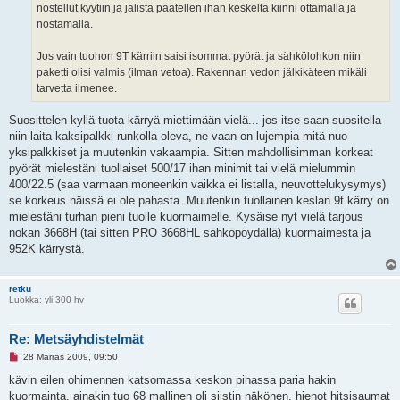
e
nostellut kyytiin ja jälistä päätellen ihan keskeltä kiinni ottamalla ja
s
nostamalla.
t
i
Jos vain tuohon 9T kärriin saisi isommat pyörät ja sähkölohkon niin
paketti olisi valmis (ilman vetoa). Rakennan vedon jälkikäteen mikäli
tarvetta ilmenee.
Suosittelen kyllä tuota kärryä miettimään vielä... jos itse saan suositella
niin laita kaksipalkki runkolla oleva, ne vaan on lujempia mitä nuo
yksipalkkiset ja muutenkin vakaampia. Sitten mahdollisimman korkeat
pyörät mielestäni tuollaiset 500/17 ihan minimit tai vielä mielummin
400/22.5 (saa varmaan moneenkin vaikka ei listalla, neuvottelukysymys)
se korkeus näissä ei ole pahasta. Muutenkin tuollainen keslan 9t kärry on
mielestäni turhan pieni tuolle kuormaimelle. Kysäise nyt vielä tarjous
nokan 3668H (tai sitten PRO 3668HL sähköpöydällä) kuormaimesta ja
952K kärrystä.
retku
Luokka: yli 300 hv
Re: Metsäyhdistelmät
L
28 Marras 2009, 09:50
u
k
kävin eilen ohimennen katsomassa keskon pihassa paria hakin
e
kuormainta. ainakin tuo 68 mallinen oli siistin näkönen. hienot hitsisaumat
m