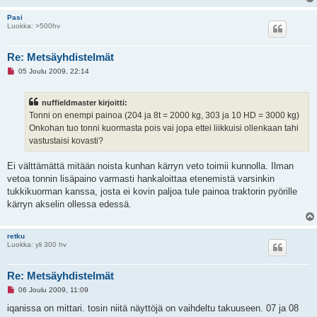
Pasi
Luokka: >500hv
Re: Metsäyhdistelmät
L
05 Joulu 2009, 22:14
u
k
e
nuffieldmaster kirjoitti:
m
a
Tonni on enempi painoa (204 ja 8t = 2000 kg, 303 ja 10 HD = 3000 kg)
t
Onkohan tuo tonni kuormasta pois vai jopa ettei liikkuisi ollenkaan tahi
o
n
vastustaisi kovasti?
v
i
e
Ei välttämättä mitään noista kunhan kärryn veto toimii kunnolla. Ilman
s
vetoa tonnin lisäpaino varmasti hankaloittaa etenemistä varsinkin
t
i
tukkikuorman kanssa, josta ei kovin paljoa tule painoa traktorin pyörille
kärryn akselin ollessa edessä.
retku
Luokka: yli 300 hv
Re: Metsäyhdistelmät
L
06 Joulu 2009, 11:09
u
k
iqanissa on mittari. tosin niitä näyttöjä on vaihdeltu takuuseen. 07 ja 08
e