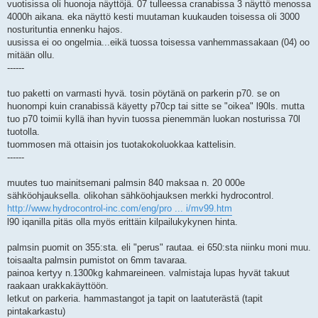
vuotisissa oli huonoja näyttöjä. 07 tulleessa cranabissa 3 näyttö menossa
m
a
4000h aikana. eka näyttö kesti muutaman kuukauden toisessa oli 3000
t
nosturituntia ennenku hajos.
o
n
uusissa ei oo ongelmia...eikä tuossa toisessa vanhemmassakaan (04) oo
v
mitään ollu.
i
e
------
s
t
i
tuo paketti on varmasti hyvä. tosin pöytänä on parkerin p70. se on
huonompi kuin cranabissä käyetty p70cp tai sitte se "oikea" l90ls. mutta
tuo p70 toimii kyllä ihan hyvin tuossa pienemmän luokan nosturissa 70l
tuotolla.
tuommosen mä ottaisin jos tuotakokoluokkaa kattelisin.
------
muutes tuo mainitsemani palmsin 840 maksaa n. 20 000e
sähköohjauksella. olikohan sähköohjauksen merkki hydrocontrol.
http://www.hydrocontrol-inc.com/eng/pro ... i/mv99.htm
l90 iqanilla pitäs olla myös erittäin kilpailukykynen hinta.
palmsin puomit on 355:sta. eli "perus" rautaa. ei 650:sta niinku moni muu.
toisaalta palmsin pumistot on 6mm tavaraa.
painoa kertyy n.1300kg kahmareineen. valmistaja lupas hyvät takuut
raakaan urakkakäyttöön.
letkut on parkeria. hammastangot ja tapit on laatuterästä (tapit
pintakarkastu)