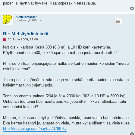
a
paperilla näyttivät hyvälle. Kääntöpesäkin teräsvalua.
t
o
n
v
nuffieldmaster
i
Luokka: yli 300 hv
e
s
t
Re: Metsäyhdistelmät
i
L
05 Joulu 2009, 21:09
u
k
Nyt ois kiikarissa Kesla 303 (6.8 m) ja 10 HD kärri käytettynä.
e
Käyttötunnit noin 500, liekkö iqan:ssa mittaria josta tunnit otettu?
m
a
t
Niin, se on Iqan ohjausjärjestelmällä, se kait on näiden koneiden "mersu"
o
n
esiohjauksena?
v
i
e
Tuota puoltaisi järeämpi rakenne ja veto sekä se että uuden hinnasta on
s
kalleimmat tunnit ajettu pois.
t
i
Tonni on enempi painoa (204 ja 8t = 2000 kg, 303 ja 10 HD = 3000 kg)
Onkohan tuo tonni kuormasta pois vai jopa ettei liikkuisi ollenkaan tahi
vastustaisi kovasti?
Muuten, leukussa on nyt jo kääntyvä penkki, tosin vasta hahmotelmana.
Eka kerran kääntyi jo, ahasta on vielä, mutta kyllä siihen tilaa vielä tulee.
http://kuvablogi.com/nayta/2379870/