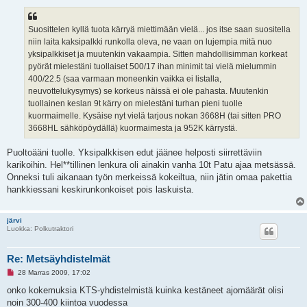
k
e
m
a
Suosittelen kyllä tuota kärryä miettimään vielä... jos itse saan suositella
t
niin laita kaksipalkki runkolla oleva, ne vaan on lujempia mitä nuo
o
n
yksipalkkiset ja muutenkin vakaampia. Sitten mahdollisimman korkeat
v
pyörät mielestäni tuollaiset 500/17 ihan minimit tai vielä mielummin
i
e
400/22.5 (saa varmaan moneenkin vaikka ei listalla,
s
neuvottelukysymys) se korkeus näissä ei ole pahasta. Muutenkin
t
i
tuollainen keslan 9t kärry on mielestäni turhan pieni tuolle
kuormaimelle. Kysäise nyt vielä tarjous nokan 3668H (tai sitten PRO
3668HL sähköpöydällä) kuormaimesta ja 952K kärrystä.
Puoltoääni tuolle. Yksipalkkisen edut jäänee helposti siirrettäviin
karikoihin. Hel**tillinen lenkura oli ainakin vanha 10t Patu ajaa metsässä.
Onneksi tuli aikanaan työn merkeissä kokeiltua, niin jätin omaa pakettia
hankkiessani keskirunkonkoiset pois laskuista.
järvi
Luokka: Polkutraktori
Re: Metsäyhdistelmät
L
28 Marras 2009, 17:02
u
k
onko kokemuksia KTS-yhdistelmistä kuinka kestäneet ajomäärät olisi
e
noin 300-400 kiintoa vuodessa
m