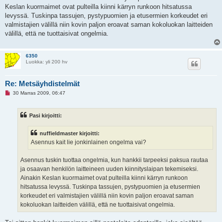
e
Keslan kuormaimet ovat pulteilla kiinni kärryn runkoon hitsatussa
s
levyssä. Tuskinpa tassujen, pystypuomien ja etusermien korkeudet eri
t
i
valmistajien välillä niin kovin paljon eroavat saman kokoluokan laitteiden
välillä, että ne tuottaisivat ongelmia.
6350
Luokka: yli 200 hv
Re: Metsäyhdistelmät
L
30 Marras 2009, 06:47
u
k
e
Pasi kirjoitti:
m
a
t
nuffieldmaster kirjoitti:
o
n
Asennus kait lie jonkinlainen ongelma vai?
v
i
e
Asennus tuskin tuottaa ongelmia, kun hankkii tarpeeksi paksua rautaa
s
ja osaavan henkilön laitteineen uuden kiinnityslaipan tekemiseksi.
t
i
Ainakin Keslan kuormaimet ovat pulteilla kiinni kärryn runkoon
hitsatussa levyssä. Tuskinpa tassujen, pystypuomien ja etusermien
korkeudet eri valmistajien välillä niin kovin paljon eroavat saman
kokoluokan laitteiden välillä, että ne tuottaisivat ongelmia.