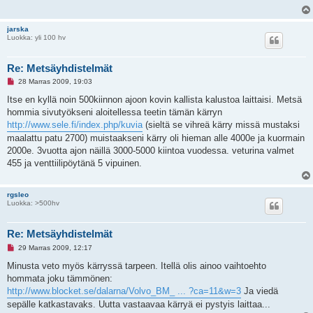
a
t
o
jarska
n
Luokka: yli 100 hv
v
i
e
s
Re: Metsäyhdistelmät
t
L
i
28 Marras 2009, 19:03
u
k
Itse en kyllä noin 500kiinnon ajoon kovin kallista kalustoa laittaisi. Metsä
e
hommia sivutyökseni aloitellessa teetin tämän kärryn
m
a
http://www.sele.fi/index.php/kuvia
(sieltä se vihreä kärry missä mustaksi
t
maalattu patu 2700) muistaakseni kärry oli hieman alle 4000e ja kuormain
o
n
2000e. 3vuotta ajon näillä 3000-5000 kiintoa vuodessa. veturina valmet
v
455 ja venttiilipöytänä 5 vipuinen.
i
e
s
t
rgsleo
i
Luokka: >500hv
Re: Metsäyhdistelmät
L
29 Marras 2009, 12:17
u
k
Minusta veto myös kärryssä tarpeen. Itellä olis ainoo vaihtoehto
e
hommata joku tämmönen:
m
a
http://www.blocket.se/dalarna/Volvo_BM_ ... ?ca=11&w=3
Ja viedä
t
sepälle katkastavaks. Uutta vastaavaa kärryä ei pystyis laittaa...
o