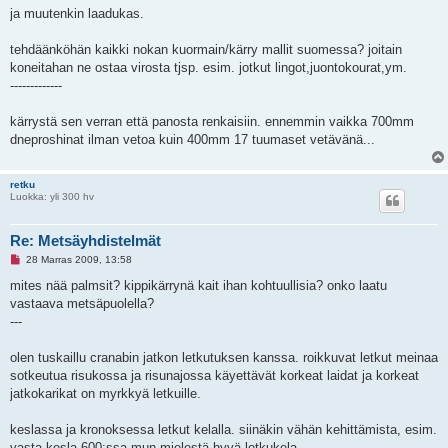
a
ja muutenkin laadukas.
t
o
n
tehdäänköhän kaikki nokan kuormain/kärry mallit suomessa? joitain
v
koneitahan ne ostaa virosta tjsp. esim. jotkut lingot,juontokourat,ym.
i
e
-------------
s
t
i
kärrystä sen verran että panosta renkaisiin. ennemmin vaikka 700mm
dneproshinat ilman vetoa kuin 400mm 17 tuumaset vetävänä...
retku
Luokka: yli 300 hv
Re: Metsäyhdistelmät
L
28 Marras 2009, 13:58
u
k
mites nää palmsit? kippikärrynä kait ihan kohtuullisia? onko laatu
e
vastaava metsäpuolella?
m
a
---
t
o
n
olen tuskaillu cranabin jatkon letkutuksen kanssa. roikkuvat letkut meinaa
v
sotkeutua risukossa ja risunajossa käyettävät korkeat laidat ja korkeat
i
e
jatkokarikat on myrkkyä letkuille.
s
t
i
keslassa ja kronoksessa letkut kelalla. siinäkin vähän kehittämista, esim.
vasta kesla 600:ssa mun mielestä hyvä letkukela.