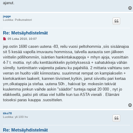
ajanut.
jagge
Luokka: Polkutraktori
Re: Metsäyhdistelmät
L
05 Loka 2010, 10:07
u
k
jep.ostin 1690 casen uutena -83, reilu vuosi peltohommia ,siis sisäänajoa
e
sit 5 kesää vapolla imuvaunu hommissa, talvella aurausta sen jälkeen
m
a
virittelin pöllihommiin, isäntien hankintakauppoja + mhyn ajoja, vuosittain
t
4-7 t. mottia. nyt ollu kenttäsirkkelin pyörityksessä + sahatukkeja vähän
o
n
siirrelly. tuntimittarin vaijereita palanu ku pajahiiliä. 2 mittaria vaihtanu sen
v
verran on huolto välit kiinnostanu. suurimmat rempat on kampiakselin +
i
e
kiertokankien laakerit, kannen tiivisteet,kytkin, jarrut siivottu pari kertaa
s
ym,olkatappia ja stefaa. uutena 50h , hakivat lpr. mokesiin tekivät
t
i
kuulemma jonkun vaihde askin "säädön" tunteja rapiat 20 000 , nyt jo
eläkkeellä, paitsi piti ottaa viel tulille kun tuo ASTA vieraili . Elämäni
toiseksi paras kauppa .suosittelen.
tiko78
Luokka: yli 100 hv
Re: Metsäyhdistelmät