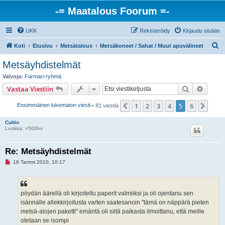
-= Maatalous Foorum =-
UKK
Rekisteröidy
Kirjaudu sisään
E
Koti
Etusivu
Metsätalous
Metsäkoneet / Sahat / Muut apuvälineet
t
Metsäyhdistelmät
s
Valvoja:
Farmari-ryhmä
i
Etsi
Tarken
Vastaa Viestiin
1
2
3
4
5
6
Edellinen
Seur
Ensimmäinen lukematon viesti
• 81 viestiä
Cultio
Luokka: >500hv
Re: Metsäyhdistelmät
L
18 Tammi 2010, 10:17
u
k
e
m
a
pöydän äärellä oli kirjoiteltu paperit valmiiksi ja oli ojentanu sen
t
isännälle allekkirjoitusta varten saatesanoin "tämä on näppärä pieten
o
n
metsä-alojen paketti" emäntä oli siitä paikasta ilmoittanu, että meille
v
otetaan se isompi
i