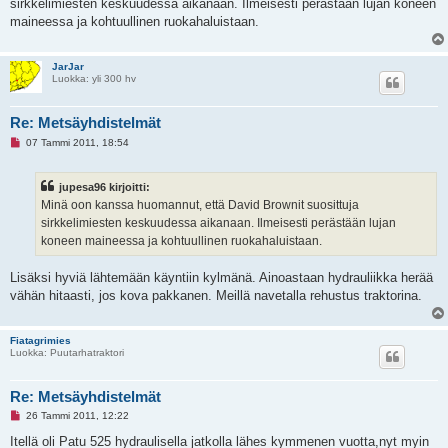
sirkkelimiesten keskuudessa aikanaan. Ilmeisesti perästään lujan koneen
m
a
maineessa ja kohtuullinen ruokahaluistaan.
t
o
n
v
JarJar
i
Luokka: yli 300 hv
e
s
t
Re: Metsäyhdistelmät
i
L
07 Tammi 2011, 18:54
u
k
e
jupesa96 kirjoitti:
m
a
Minä oon kanssa huomannut, että David Brownit suosittuja
t
sirkkelimiesten keskuudessa aikanaan. Ilmeisesti perästään lujan
o
n
koneen maineessa ja kohtuullinen ruokahaluistaan.
v
i
e
Lisäksi hyviä lähtemään käyntiin kylmänä. Ainoastaan hydrauliikka herää
s
vähän hitaasti, jos kova pakkanen. Meillä navetalla rehustus traktorina.
t
i
Fiatagrimies
Luokka: Puutarhatraktori
Re: Metsäyhdistelmät
L
26 Tammi 2011, 12:22
u
k
Itellä oli Patu 525 hydraulisella jatkolla lähes kymmenen vuotta,nyt myin