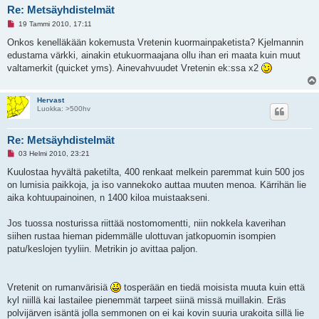
s
Re: Metsäyhdistelmät
t
L
i
19 Tammi 2010, 17:11
u
k
Onkos kenelläkään kokemusta Vretenin kuormainpaketista? Kjelmannin
e
edustama värkki, ainakin etukuormaajana ollu ihan eri maata kuin muut
m
a
valtamerkit (quicket yms). Ainevahvuudet Vretenin ek:ssa x2
t
o
n
v
Hervast
i
Luokka: >500hv
e
s
t
Re: Metsäyhdistelmät
i
L
03 Helmi 2010, 23:21
u
k
Kuulostaa hyvältä paketilta, 400 renkaat melkein paremmat kuin 500 jos
e
on lumisia paikkoja, ja iso vannekoko auttaa muuten menoa. Kärrihän lie
m
a
aika kohtuupainoinen, n 1400 kiloa muistaakseni.
t
o
n
Jos tuossa nosturissa riittää nostomomentti, niin nokkela kaverihan
v
siihen rustaa hieman pidemmälle ulottuvan jatkopuomin isompien
i
e
patu/keslojen tyyliin. Metrikin jo avittaa paljon.
s
t
i
Vretenit on rumanvärisiä
tosperään en tiedä moisista muuta kuin että
kyl niillä kai lastailee pienemmät tarpeet siinä missä muillakin. Eräs
polvijärven isäntä jolla semmonen on ei kai kovin suuria urakoita sillä lie