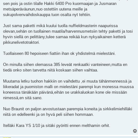
e
sen pois ja ostin tilalle Hakki 6400 Pro kuormaajan ja Jusmaran
m
a
metsäperäväunun,nuo ostettiin uutena meille ja
t
sukupolvenvaihdoskauppa tuon osalta nyt tehtiin.
o
n
v
Just sama paketti mikä kuului tuolla nuffieldmasterin naapurissa
i
e
olevan,sehän on tuollainen maatila/harvennusmetsiin tehty paketti ja tosi
s
hyvin siellä on pelittäny,tulee samaa reikää kun nykyaikainen ketterä
t
i
pikkunelivetotraktori.
Tuollaiseen 80 hepoiseen fiattiin ihan ok yhdistelmä mielestäni.
On minulla siihen olemassa 385 leveät renkaatki vanteineen,mutta en
tiedä onko siten tarvetta niitä koskaan siihen vaihtaa.
Muutama letku tuohon hakkiin on vaihdettu ,ei muuta tähänmennessä ja
liikeradat ja puomiston malli on mielestäni parempi kun monessa muussa
koneessa tänäkään päivänä,eihän se urakkaluokan kone ole missään
nimessä,en sitä sano.
Nuo Braunit on paljon arvostustaan parempia koneita ja sirkkelimiehilläki
niitä on edelleenki ja on hyvä peli siihen hommaan.
Itelläki Kara YS 1/10 ja sitäki pyöritti ennen melthamin orhit.