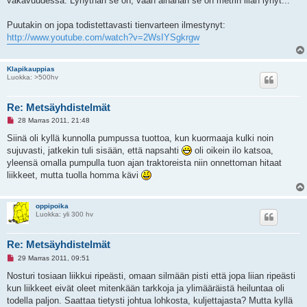
vakavuudessa. Lyhythän se on, vaan ainahan se on metrin liian lyhyt...
Puutakin on jopa todistettavasti tienvarteen ilmestynyt:
http://www.youtube.com/watch?v=2WsIYSgkrgw
Klapikauppias
Luokka: >500hv
Re: Metsäyhdistelmät
L
28 Marras 2011, 21:48
u
k
Siinä oli kyllä kunnolla pumpussa tuottoa, kun kuormaaja kulki noin
e
sujuvasti, jatkekin tuli sisään, että napsahti
oli oikein ilo katsoa,
m
a
yleensä omalla pumpulla tuon ajan traktoreista niin onnettoman hitaat
t
liikkeet, mutta tuolla homma kävi
o
n
v
i
oppipoika
e
Luokka: yli 300 hv
s
t
i
Re: Metsäyhdistelmät
L
29 Marras 2011, 09:51
u
k
Nosturi tosiaan liikkui ripeästi, omaan silmään pisti että jopa liian ripeästi
e
kun liikkeet eivät oleet mitenkään tarkkoja ja ylimääräistä heiluntaa oli
m
a
todella paljon. Saattaa tietysti johtua lohkosta, kuljettajasta? Mutta kyllä
t