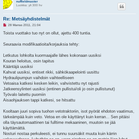
nuffieldmaster
Luokka: yli 300 hv
Re: Metsäyhdistelmät
L
28 Marras 2011, 21:04
u
k
Toista vuottako tuo nyt on ollut, ajettu 400 tuntia.
e
m
a
Seuraavia modifikaatioita/korjauksia tehty:
t
o
n
Letkutus lohkolta kuormaajalle lähes kokonaan uusiksi
v
Kouran heloitus, osin tapitus
i
e
Kääntäjä uusiksi
s
Kahvat uusiksi, entiset rikki, sähkökaapelointi uusittu
t
i
Hydraulipumpun vaihdoin vaihteelliseen
Vetoaisa katkesi kesken leikin, vahvistettu nyt rajusti
Jatkeensylinteri uusiksi (entinen pullistui/oli jo osin pullistunut)
Työvalo laitettu puomiin
Aisaohjauksen tappi katkesi, se hitsattu
Kooltaan juuri sopiva tuohon vetotraktoriin, isot pyörät ehdoton vaatimus,
tärkeämpää kuin veto. Vetoa en ole käyttänyt kuin kerran... Sen pitäisi
olla täysautomaattinen tai fulltime mekaaninen, muutoin se jää
käyttämättä.
Nosturi nostaa perkuleesti, ei tunnu suursäkit muuta kuin kärrin