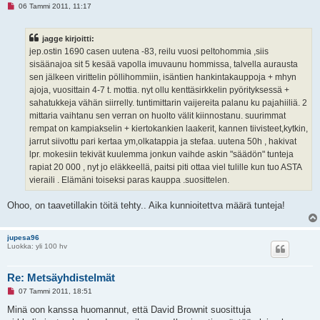
L
06 Tammi 2011, 11:17
u
k
e
jagge kirjoitti:
m
a
jep.ostin 1690 casen uutena -83, reilu vuosi peltohommia ,siis
t
sisäänajoa sit 5 kesää vapolla imuvaunu hommissa, talvella aurausta
o
n
sen jälkeen virittelin pöllihommiin, isäntien hankintakauppoja + mhyn
v
ajoja, vuosittain 4-7 t. mottia. nyt ollu kenttäsirkkelin pyörityksessä +
i
e
sahatukkeja vähän siirrelly. tuntimittarin vaijereita palanu ku pajahiiliä. 2
s
mittaria vaihtanu sen verran on huolto välit kiinnostanu. suurimmat
t
i
rempat on kampiakselin + kiertokankien laakerit, kannen tiivisteet,kytkin,
jarrut siivottu pari kertaa ym,olkatappia ja stefaa. uutena 50h , hakivat
lpr. mokesiin tekivät kuulemma jonkun vaihde askin "säädön" tunteja
rapiat 20 000 , nyt jo eläkkeellä, paitsi piti ottaa viel tulille kun tuo ASTA
vieraili . Elämäni toiseksi paras kauppa .suosittelen.
Ohoo, on taavetillakin töitä tehty.. Aika kunnioitettva määrä tunteja!
jupesa96
Luokka: yli 100 hv
Re: Metsäyhdistelmät
L
07 Tammi 2011, 18:51
u
k
Minä oon kanssa huomannut, että David Brownit suosittuja
e