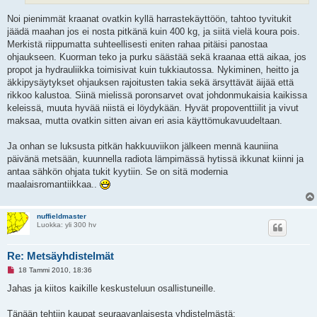
e
s
Noi pienimmät kraanat ovatkin kyllä harrastekäyttöön, tahtoo tyvitukit
t
i
jäädä maahan jos ei nosta pitkänä kuin 400 kg, ja siitä vielä koura pois.
Merkistä riippumatta suhteellisesti eniten rahaa pitäisi panostaa
ohjaukseen. Kuorman teko ja purku säästää sekä kraanaa että aikaa, jos
propot ja hydrauliikka toimisivat kuin tukkiautossa. Nykiminen, heitto ja
äkkipysäytykset ohjauksen rajoitusten takia sekä ärsyttävät äijää että
rikkoo kalustoa. Siinä mielissä poronsarvet ovat johdonmukaisia kaikissa
keleissä, muuta hyvää niistä ei löydykään. Hyvät propoventtiilit ja vivut
maksaa, mutta ovatkin sitten aivan eri asia käyttömukavuudeltaan.
Ja onhan se luksusta pitkän hakkuuviikon jälkeen mennä kauniina
päivänä metsään, kuunnella radiota lämpimässä hytissä ikkunat kiinni ja
antaa sähkön ohjata tukit kyytiin. Se on sitä modernia
maalaisromantiikkaa..
nuffieldmaster
Luokka: yli 300 hv
Re: Metsäyhdistelmät
L
18 Tammi 2010, 18:36
u
k
Jahas ja kiitos kaikille keskusteluun osallistuneille.
e
m
a
Tänään tehtiin kaupat seuraavanlaisesta yhdistelmästä: