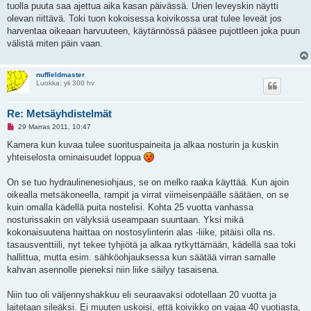
tuolla puuta saa ajettua aika kasan päivässä. Urien leveyskin näytti
o
n
olevan riittävä. Toki tuon kokoisessa koivikossa urat tulee leveät jos
v
harventaa oikeaan harvuuteen, käytännössä pääsee pujottleen joka puun
i
e
välistä miten päin vaan.
s
t
i
nuffieldmaster
Luokka: yli 300 hv
Re: Metsäyhdistelmät
L
29 Marras 2011, 10:47
u
k
Kamera kun kuvaa tulee suorituspaineita ja alkaa nosturin ja kuskin
e
yhteiselosta ominaisuudet loppua
m
a
t
On se tuo hydraulinenesiohjaus, se on melko raaka käyttää. Kun ajoin
o
n
oikealla metsäkoneella, rampit ja virrat viimeisenpäälle säätäen, on se
v
kuin omalla kädellä puita nostelisi. Kohta 25 vuotta vanhassa
i
e
nosturissakin on välyksiä useampaan suuntaan. Yksi mikä
s
kokonaisuutena haittaa on nostosylinterin alas -liike, pitäisi olla ns.
t
i
tasausventtiili, nyt tekee tyhjiötä ja alkaa rytkyttämään, kädellä saa toki
hallittua, mutta esim. sähköohjauksessa kun säätää virran samalle
kahvan asennolle pieneksi niin liike säilyy tasaisena.
Niin tuo oli väljennyshakkuu eli seuraavaksi odotellaan 20 vuotta ja
laitetaan sileäksi. Ei muuten uskoisi, että koivikko on vajaa 40 vuotiasta,