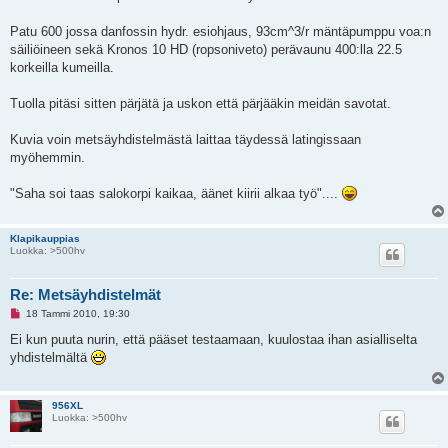
t
o
n
Patu 600 jossa danfossin hydr. esiohjaus, 93cm^3/r mäntäpumppu voa:n
v
säiliöineen sekä Kronos 10 HD (ropsoniveto) perävaunu 400:lla 22.5
i
e
korkeilla kumeilla.
s
t
i
Tuolla pitäsi sitten pärjätä ja uskon että pärjääkin meidän savotat.
Kuvia voin metsäyhdistelmästä laittaa täydessä latingissaan
myöhemmin.
"Saha soi taas salokorpi kaikaa, äänet kiirii alkaa työ"....
Klapikauppias
Luokka: >500hv
Re: Metsäyhdistelmät
L
18 Tammi 2010, 19:30
u
k
Ei kun puuta nurin, että pääset testaamaan, kuulostaa ihan asialliselta
e
yhdistelmältä
m
a
t
o
956XL
n
Luokka: >500hv
v
i
e