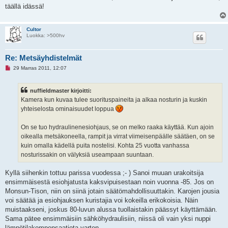
täällä idässä!
Cultor
Luokka: >500hv
Re: Metsäyhdistelmät
L
29 Marras 2011, 12:07
u
k
e
nuffieldmaster kirjoitti:
m
a
Kamera kun kuvaa tulee suorituspaineita ja alkaa nosturin ja kuskin
t
yhteiselosta ominaisuudet loppua
o
n
v
On se tuo hydraulinenesiohjaus, se on melko raaka käyttää. Kun ajoin
i
e
oikealla metsäkoneella, rampit ja virrat viimeisenpäälle säätäen, on se
s
kuin omalla kädellä puita nostelisi. Kohta 25 vuotta vanhassa
t
i
nosturissakin on välyksiä useampaan suuntaan.
Kyllä siihenkin tottuu parissa vuodessa ;- ) Sanoi muuan urakoitsija
ensimmäisestä esiohjatusta kaksvipuisestaan noin vuonna -85. Jos on
Monsun-Tison, niin on siinä jotain säätömahdollisuuttakin. Karojen jousia
voi säätää ja esiohjauksen kuristajia voi kokeilla erikokoisia. Näin
muistaakseni, joskus 80-luvun alussa tuollaistakin päässyt käyttämään.
Sama pätee ensimmäisiin sähköhydraulisiin, niissä oli vain yksi nuppi
lämpötilakompensaatiota varten.