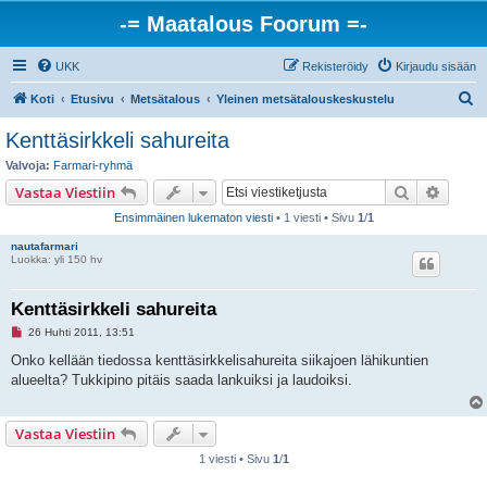
-= Maatalous Foorum =-
UKK
Rekisteröidy
Kirjaudu sisään
E
Koti
Etusivu
Metsätalous
Yleinen metsätalouskeskustelu
t
Kenttäsirkkeli sahureita
s
Valvoja:
Farmari-ryhmä
i
Etsi
Tarken
Vastaa Viestiin
Ensimmäinen lukematon viesti
• 1 viesti • Sivu
1
/
1
nautafarmari
Luokka: yli 150 hv
Kenttäsirkkeli sahureita
L
26 Huhti 2011, 13:51
u
k
Onko kellään tiedossa kenttäsirkkelisahureita siikajoen lähikuntien
e
alueelta? Tukkipino pitäis saada lankuiksi ja laudoiksi.
m
a
t
o
Vastaa Viestiin
n
v
1 viesti • Sivu
1
/
1
i
e