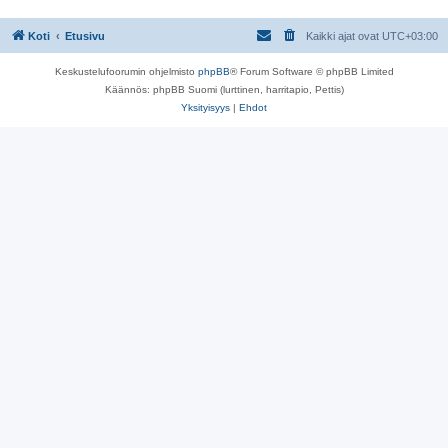
s
t
i
Koti
Etusivu
Kaikki ajat ovat
UTC+03:00
Keskustelufoorumin ohjelmisto
phpBB
® Forum Software © phpBB Limited
Käännös: phpBB Suomi (lurttinen, harritapio, Pettis)
Yksityisyys
|
Ehdot