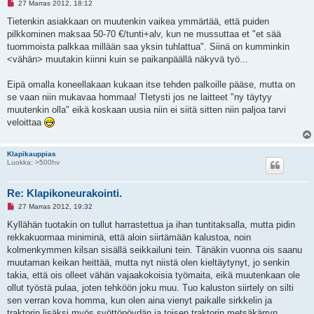
L
27 Marras 2012, 18:12
u
k
Tietenkin asiakkaan on muutenkin vaikea ymmärtää, että puiden
e
pilkkominen maksaa 50-70 €/tunti+alv, kun ne mussuttaa et "et sää
m
a
tuommoista palkkaa millään saa yksin tuhlattua". Siinä on kumminkin
t
<vähän> muutakin kiinni kuin se paikanpäällä näkyvä työ...
o
n
v
Eipä omalla koneellakaan kukaan itse tehden palkoille pääse, mutta on
i
e
se vaan niin mukavaa hommaa! TIetysti jos ne laitteet "ny täytyy
s
muutenkin olla" eikä koskaan uusia niin ei siitä sitten niin paljoa tarvi
t
i
veloittaa
Klapikauppias
Luokka: >500hv
Re: Klapikoneurakointi.
L
27 Marras 2012, 19:32
u
k
Kyllähän tuotakin on tullut harrastettua ja ihan tuntitaksalla, mutta pidin
e
rekkakuormaa miniminä, että aloin siirtämään kalustoa, noin
m
a
kolmenkymmen kilsan sisällä seikkailuni tein. Tänäkin vuonna ois saanu
t
muutaman keikan heittää, mutta nyt niistä olen kieltäytynyt, jo senkin
o
n
takia, että ois olleet vähän vajaakokoisia työmaita, eikä muutenkaan ole
v
ollut työstä pulaa, joten tehköön joku muu. Tuo kaluston siirtely on silti
i
e
sen verran kova homma, kun olen aina vienyt paikalle sirkkelin ja
s
traktorin lisäksi myös syöttöpöydän ja toisen traktorin metsäkärryn