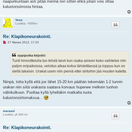
naapurikuntaan asti pitää mennä niin sitten ehkä jotain vois ottaa
kalustonsiirrosta hintaa.
Vesa
Luokka: >500hv
Re: Klapikoneurakointi.
L
27 Marras 2012, 17:23
u
k
e
oppipoika kirjoitti:
m
a
Tunti hinnoittelulla tuo tehdä tarvii kun raaka-aineen koko vaihtelee niin
t
paljon eripaikoissa, veloitus alkaa kotoa lähdettäessä ja loppuu kun on
o
n
siellä takaisin. Urakat usein niin pieniä ettei siirtoihin jää muuten katetta.
v
i
e
Niinpä, totta kyllä että jos lähet 15-20 km päähän tekemään 1-2 tunnin
s
urakan niin siitä urakasta saatava korvaus hupenee melkein tuohon
t
i
välinkulkuun. Puoltaa kyllä lyheltäkin matkalta tuota
kalustonsiirtomaksua...
maraani
Luokka: yli 300 hv
Re: Klapikoneurakointi.