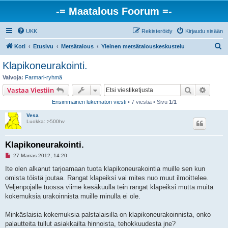
-= Maatalous Foorum =-
UKK
Rekisteröidy
Kirjaudu sisään
E
Koti
Etusivu
Metsätalous
Yleinen metsätalouskeskustelu
t
Klapikoneurakointi.
s
Valvoja:
Farmari-ryhmä
i
Etsi
Tarken
Vastaa Viestiin
Ensimmäinen lukematon viesti
• 7 viestiä • Sivu
1
/
1
Vesa
Luokka: >500hv
Klapikoneurakointi.
L
27 Marras 2012, 14:20
u
k
Ite olen alkanut tarjoamaan tuota klapikoneurakointia muille sen kun
e
omista töistä joutaa. Rangat klapeiksi vai mites nuo muut ilmoittelee.
m
a
Veljenpojalle tuossa viime kesäkuulla tein rangat klapeiksi mutta muita
t
kokemuksia urakoinnista muille minulla ei ole.
o
n
v
Minkäslaisia kokemuksia palstalaisilla on klapikoneurakoinnista, onko
i
e
palautteita tullut asiakkailta hinnoista, tehokkuudesta jne?