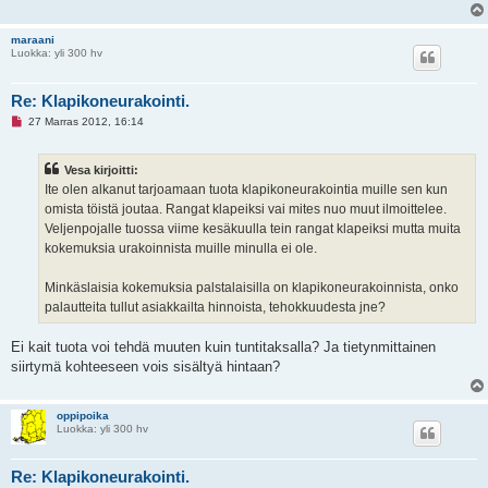
s
t
i
maraani
Luokka: yli 300 hv
Re: Klapikoneurakointi.
L
27 Marras 2012, 16:14
u
k
e
Vesa kirjoitti:
m
a
Ite olen alkanut tarjoamaan tuota klapikoneurakointia muille sen kun
t
omista töistä joutaa. Rangat klapeiksi vai mites nuo muut ilmoittelee.
o
n
Veljenpojalle tuossa viime kesäkuulla tein rangat klapeiksi mutta muita
v
kokemuksia urakoinnista muille minulla ei ole.
i
e
s
Minkäslaisia kokemuksia palstalaisilla on klapikoneurakoinnista, onko
t
i
palautteita tullut asiakkailta hinnoista, tehokkuudesta jne?
Ei kait tuota voi tehdä muuten kuin tuntitaksalla? Ja tietynmittainen
siirtymä kohteeseen vois sisältyä hintaan?
oppipoika
Luokka: yli 300 hv
Re: Klapikoneurakointi.