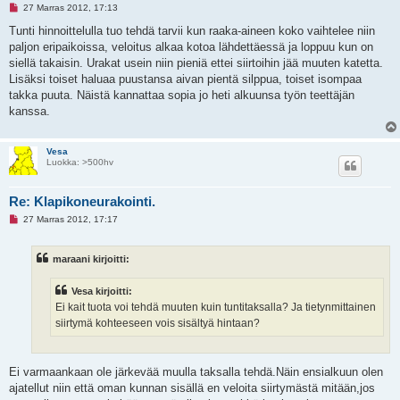
L
27 Marras 2012, 17:13
u
k
Tunti hinnoittelulla tuo tehdä tarvii kun raaka-aineen koko vaihtelee niin
e
paljon eripaikoissa, veloitus alkaa kotoa lähdettäessä ja loppuu kun on
m
a
siellä takaisin. Urakat usein niin pieniä ettei siirtoihin jää muuten katetta.
t
Lisäksi toiset haluaa puustansa aivan pientä silppua, toiset isompaa
o
n
takka puuta. Näistä kannattaa sopia jo heti alkuunsa työn teettäjän
v
kanssa.
i
e
s
t
Vesa
i
Luokka: >500hv
Re: Klapikoneurakointi.
L
27 Marras 2012, 17:17
u
k
e
maraani kirjoitti:
m
a
t
Vesa kirjoitti:
o
n
Ei kait tuota voi tehdä muuten kuin tuntitaksalla? Ja tietynmittainen
v
siirtymä kohteeseen vois sisältyä hintaan?
i
e
s
t
i
Ei varmaankaan ole järkevää muulla taksalla tehdä.Näin ensialkuun olen
ajatellut niin että oman kunnan sisällä en veloita siirtymästä mitään,jos