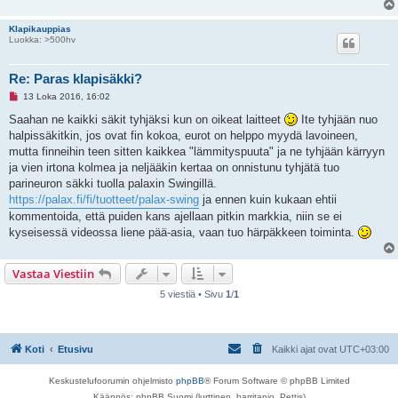
Klapikauppias
Luokka: >500hv
Re: Paras klapisäkki?
L
13 Loka 2016, 16:02
u
k
Saahan ne kaikki säkit tyhjäksi kun on oikeat laitteet
Ite tyhjään nuo
e
halpissäkitkin, jos ovat fin kokoa, eurot on helppo myydä lavoineen,
m
a
mutta finneihin teen sitten kaikkea "lämmityspuuta" ja ne tyhjään kärryyn
t
ja vien irtona kolmea ja neljääkin kertaa on onnistunu tyhjätä tuo
o
n
parineuron säkki tuolla palaxin Swingillä.
v
https://palax.fi/fi/tuotteet/palax-swing
ja ennen kuin kukaan ehtii
i
e
kommentoida, että puiden kans ajellaan pitkin markkia, niin se ei
s
kyseisessä videossa liene pää-asia, vaan tuo härpäkkeen toiminta.
t
i
Vastaa Viestiin
5 viestiä • Sivu
1
/
1
Koti
Etusivu
Kaikki ajat ovat
UTC+03:00
Keskustelufoorumin ohjelmisto
phpBB
® Forum Software © phpBB Limited
Käännös: phpBB Suomi (lurttinen, harritapio, Pettis)