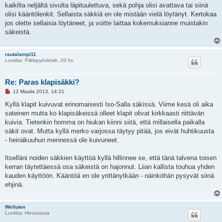
s
kaikilta neljältä sivulta läpituulettuva, sekä pohja olisi avattava tai siinä
t
i
olisi kääntölenkit. Sellaista säkkiä en ole mistään vielä löytänyt. Kertokaa
jos olette sellaisia löytäneet, ja voitte laittaa kokemuksianne muistakin
säkeistä.
rautalampi11
Luokka: Piikkipyörätrak. 20 hv
Re: Paras klapisäkki?
L
12 Maalis 2013, 14:21
u
k
Kyllä klapit kuivuvat erinomaisesti Iso-Salla säkissä. Viime kesä oli aika
e
sateinen mutta ko klapisäkeissä olleet klapit olivat kirkkaasti riittävän
m
a
kuivia. Tietenkin homma on hiukan kiinni siitä, että millaisella paikalla
t
säkit ovat. Mutta kyllä merko varjossa täytyy pitää, jos eivät huhtikuusta
o
n
- heinäkuuhun mennessä ole kuivuneet.
v
i
e
Itselläni noiden säkkien käyttöä kyllä hillinnee se, että tänä talvena toisen
s
kerran täytettäessä osa säkeistä on hajonnut. Liian kallista touhua yhden
t
i
kauden käyttöön. Kääntöä en ole yrittänytkään - näinköhän pysyvät siinä
ehjinä.
Wellutee
Luokka: Hevosaura