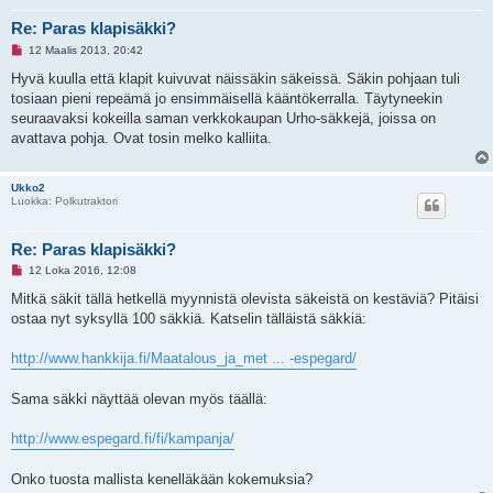
Re: Paras klapisäkki?
L
12 Maalis 2013, 20:42
u
k
Hyvä kuulla että klapit kuivuvat näissäkin säkeissä. Säkin pohjaan tuli
e
tosiaan pieni repeämä jo ensimmäisellä kääntökerralla. Täytyneekin
m
a
seuraavaksi kokeilla saman verkkokaupan Urho-säkkejä, joissa on
t
avattava pohja. Ovat tosin melko kalliita.
o
n
v
i
Ukko2
e
Luokka: Polkutraktori
s
t
i
Re: Paras klapisäkki?
L
12 Loka 2016, 12:08
u
k
Mitkä säkit tällä hetkellä myynnistä olevista säkeistä on kestäviä? Pitäisi
e
ostaa nyt syksyllä 100 säkkiä. Katselin tälläistä säkkiä:
m
a
t
http://www.hankkija.fi/Maatalous_ja_met ... -espegard/
o
n
v
Sama säkki näyttää olevan myös täällä:
i
e
s
http://www.espegard.fi/fi/kampanja/
t
i
Onko tuosta mallista kenelläkään kokemuksia?