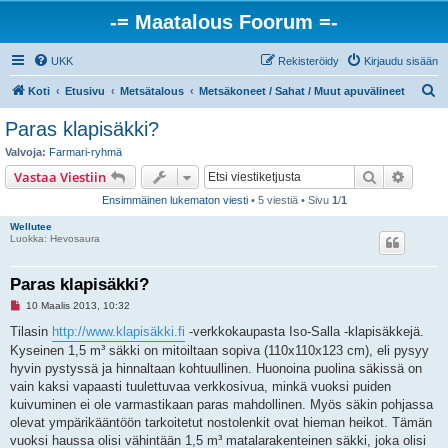
-= Maatalous Foorum =-
UKK
Rekisteröidy
Kirjaudu sisään
E
Koti
Etusivu
Metsätalous
Metsäkoneet / Sahat / Muut apuvälineet
t
Paras klapisäkki?
s
Valvoja:
Farmari-ryhmä
i
Etsi
Tarken
Vastaa Viestiin
Ensimmäinen lukematon viesti
• 5 viestiä • Sivu
1
/
1
Wellutee
Luokka: Hevosaura
Paras klapisäkki?
L
10 Maalis 2013, 10:32
u
k
Tilasin
http://www.klapisäkki.fi
-verkkokaupasta Iso-Salla -klapisäkkejä.
e
Kyseinen 1,5 m³ säkki on mitoiltaan sopiva (110x110x123 cm), eli pysyy
m
a
hyvin pystyssä ja hinnaltaan kohtuullinen. Huonoina puolina säkissä on
t
vain kaksi vapaasti tuulettuvaa verkkosivua, minkä vuoksi puiden
o
n
kuivuminen ei ole varmastikaan paras mahdollinen. Myös säkin pohjassa
v
olevat ympärikääntöön tarkoitetut nostolenkit ovat hieman heikot. Tämän
i
e
vuoksi haussa olisi vähintään 1,5 m³ matalarakenteinen säkki, joka olisi