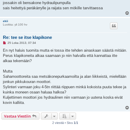
s
jossakin oli bensakone hydraulipumpulla
t
i
sais heitettyä peräkärrylle ja raijata sen mökille tarvittaessa
ekii
Luokka: yli 100 hv
Re: tee se itse klapikone
L
25 Loka 2013, 07:34
u
k
En nyt haluis tuomita mutta ei tossa itte tehden ainaskaan säästä mitään.
e
Perus klapikoneita alkaa saamaan jo niin halvalla että kannattaa itte
m
a
alkaa tekemään?
t
o
n
Mutta
v
Sahamoottoreita saa metsäkonepurkaamoilta ja alan liikkeistä, mielellään
i
e
jonkun pikkukouran moottori.
s
Sylinteri varmaan joku 4-5tn riittää riippuen minkä kokoista puuta tekee ja
t
i
kuinka moneen osaan haluaa halkoa?
Kuljettimen moottori jos hydraulinen niin varmaan jo uutena koska eivät
kovin kalliita.
Vastaa Viestiin
2 viestiä • Sivu
1
/
1