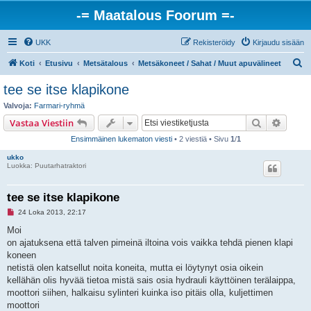
-= Maatalous Foorum =-
UKK
Rekisteröidy
Kirjaudu sisään
E
Koti
Etusivu
Metsätalous
Metsäkoneet / Sahat / Muut apuvälineet
t
tee se itse klapikone
s
Valvoja:
Farmari-ryhmä
i
Etsi
Tarken
Vastaa Viestiin
Ensimmäinen lukematon viesti
• 2 viestiä • Sivu
1
/
1
ukko
Luokka: Puutarhatraktori
tee se itse klapikone
L
24 Loka 2013, 22:17
u
k
Moi
e
on ajatuksena että talven pimeinä iltoina vois vaikka tehdä pienen klapi
m
a
koneen
t
netistä olen katsellut noita koneita, mutta ei löytynyt osia oikein
o
n
kellähän olis hyvää tietoa mistä sais osia hydrauli käyttöinen terälaippa,
v
moottori siihen, halkaisu sylinteri kuinka iso pitäis olla, kuljettimen
i
e
moottori