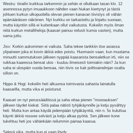
k
Wesku: tiirailin kurkkua tarkemmin ja sehän ei ollutkaan tasan klo. 12
e
asennossa pytyn imuaukkoon nähden vaan hiukan kiertynyt ja tästä
m
a
johtuen kurkun ulkopuolella olevan pienen kanavan tiivistys oli vähän
t
epämääräisen näköinen. Nyt kurkku on tarkastettu ja linjattu suoraan,
o
n
mutta käyntiin sillä ei kuitenkaan ollut vaikutusta. Kokeilin myös ilman
v
niitä kurkun metalliheloja (kaasari painuu reilusti kumia vasten), mutta
i
e
sama juttu.
s
t
i
Jisv: Korkin aukominen ei vaikuta. Saha tekee tankkiin itse asiassa
ylipaineen joka ei kovin äkkiä edes poistu. Huomasin vaan, kun muutama
minuutti sammutuksen jälkeen nyppää kaasarista bensaletkun irti, niin se
ruikkaa kaaressa bensat ulos - kuuluu ilmeisesti toimiakin näin? Ja kun
saha ei ulospäin vuoda bensaa, niin tiivis se kait polttoainelinjan osalta
silloin on.
Hippo & Hogi: kokeilin heti alkuunsa toimivasta sahasta lainatulla
kaasarilla, mutta vika ei poistunut.
Kaasari on nyt perussäädöissä ja saha ottaa pienen "moooauksen"
jälkeen täydet kiekat. Siitä palaa nätisti tyhjäkäynnille ja ketju pysähtyy
heti. Mutta kun antaa käydä pidempään tyhjäkäyntiä, niin n. 5s kuluttua
käynti äkkiä nousee selvästi ja ketju alkaa pyöriä. Sen jälkeen kone
tukehtuu heti jos vähänkään reilummin painaa kaasua.
Selevä vika, mutta kun ei vaan löydy...