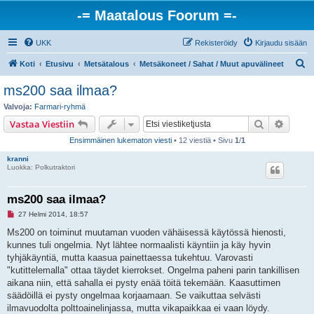
-= Maatalous Foorum =-
UKK
Rekisteröidy
Kirjaudu sisään
E
Koti
Etusivu
Metsätalous
Metsäkoneet / Sahat / Muut apuvälineet
t
ms200 saa ilmaa?
s
Valvoja:
Farmari-ryhmä
i
Etsi
Tarken
Vastaa Viestiin
Ensimmäinen lukematon viesti
• 12 viestiä • Sivu
1
/
1
kranni
Luokka: Polkutraktori
ms200 saa ilmaa?
L
27 Helmi 2014, 18:57
u
k
Ms200 on toiminut muutaman vuoden vähäisessä käytössä hienosti,
e
kunnes tuli ongelmia. Nyt lähtee normaalisti käyntiin ja käy hyvin
m
a
tyhjäkäyntiä, mutta kaasua painettaessa tukehtuu. Varovasti
t
"kutittelemalla" ottaa täydet kierrokset. Ongelma paheni parin tankillisen
o
n
aikana niin, että sahalla ei pysty enää töitä tekemään. Kaasuttimen
v
säädöillä ei pysty ongelmaa korjaamaan. Se vaikuttaa selvästi
i
e
ilmavuodolta polttoainelinjassa, mutta vikapaikkaa ei vaan löydy.