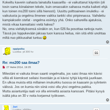
s
Kokeiltu kaverin sahasta lainatulla kaasarilla - ei vaikuttanut käyntiin (oli
t
i
tosin sama kiinalainen tekele, kuin omassakin sahassa mutta kaiketi ehjä
kun toinen ms200 toimi sillä hienosti). Uusittu polttoaineen imuletku - ei
vaikutusta ja ongelma ilmenee vaikka tankki olisi piripinnassa. Vaihdettu
kampiakselin stefat - ongelma esiintyy yhä. Onko sahureilla ajatuksia,
mistä vikaa kannattaisi vielä hakea?
No, oma viehätyksensä siinäkin on, kun 026:lla posottaa rankoja nurin.
Tässä jos loppukevään jaksaa tuon kanssa heilua, niin sitä ehtii unohtaa
miltä nuo pikkusahat tuntuu
oppipoika
Luokka: yli 300 hv
Re: ms200 saa ilmaa?
L
27 Helmi 2014, 19:35
u
k
Milestäni ei vaikuta ilman saanti ongelmalta, jos saisi ilmaa niin kävisi
e
villiä eli kierrokset seilaisi itsestään ja ei kävisi tyhjä käyntiä juurikaan.
m
a
En ulkoa muista että millainen imukurkku tuossa on kaasarin ja sylinterin
t
välissä. Jos on kumia niin siinä voisi olla yksi ongelma paikka.
o
n
Mutta asiantuntija raati voi olla erimieltä asiasta kanssani. Pitäisi kysyä
v
isältä joka on 30 v noita korjannut työkseen..
i
e
s
t
Jari
i
Luokka: >500hv