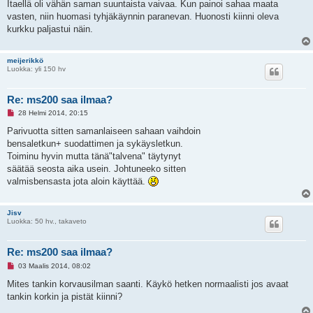
k
Itaellä oli vähän saman suuntaista vaivaa. Kun painoi sahaa maata
e
vasten, niin huomasi tyhjäkäynnin paranevan. Huonosti kiinni oleva
m
a
kurkku paljastui näin.
t
o
n
meijerikkö
v
Luokka: yli 150 hv
i
e
s
t
Re: ms200 saa ilmaa?
i
L
28 Helmi 2014, 20:15
u
k
Parivuotta sitten samanlaiseen sahaan vaihdoin
e
bensaletkun+ suodattimen ja sykäysletkun.
m
a
Toiminu hyvin mutta tänä"talvena" täytynyt
t
säätää seosta aika usein. Johtuneeko sitten
o
n
valmisbensasta jota aloin käyttää.
v
i
e
Jisv
s
Luokka: 50 hv., takaveto
t
i
Re: ms200 saa ilmaa?
L
03 Maalis 2014, 08:02
u
k
Mites tankin korvausilman saanti. Käykö hetken normaalisti jos avaat
e
tankin korkin ja pistät kiinni?
m
a