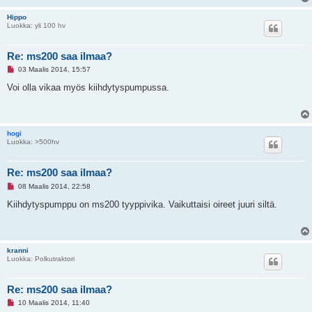
t
o
Hippo
n
Luokka: yli 100 hv
v
i
e
s
Re: ms200 saa ilmaa?
t
L
i
03 Maalis 2014, 15:57
u
k
Voi olla vikaa myös kiihdytyspumpussa.
e
m
a
t
o
hogi
n
Luokka: >500hv
v
i
e
s
Re: ms200 saa ilmaa?
t
L
i
08 Maalis 2014, 22:58
u
k
Kiihdytyspumppu on ms200 tyyppivika. Vaikuttaisi oireet juuri siltä.
e
m
a
t
o
kranni
n
Luokka: Polkutraktori
v
i
e
s
Re: ms200 saa ilmaa?
t
L
i
10 Maalis 2014, 11:40
u