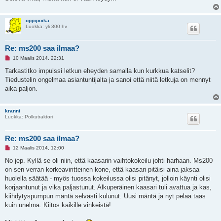
oppipoika
Luokka: yli 300 hv
Re: ms200 saa ilmaa?
L
10 Maalis 2014, 22:31
u
k
Tarkastitko impulssi letkun eheyden samalla kun kurkkua katselit?
e
Tiedustelin ongelmaa asiantuntijalta ja sanoi että niitä letkuja on mennyt
m
a
aika paljon.
t
o
n
kranni
v
Luokka: Polkutraktori
i
e
s
t
Re: ms200 saa ilmaa?
i
L
12 Maalis 2014, 12:00
u
k
No jep. Kyllä se oli niin, että kaasarin vaihtokokeilu johti harhaan. Ms200
e
on sen verran korkeaviritteinen kone, että kaasari pitäisi aina jaksaa
m
a
huolella säätää - myös tuossa kokeilussa olisi pitänyt, jolloin käynti olisi
t
korjaantunut ja vika paljastunut. Alkuperäinen kaasari tuli avattua ja kas,
o
n
kiihdytyspumpun mäntä selvästi kulunut. Uusi mäntä ja nyt pelaa taas
v
kuin unelma. Kiitos kaikille vinkeistä!
i
e
s