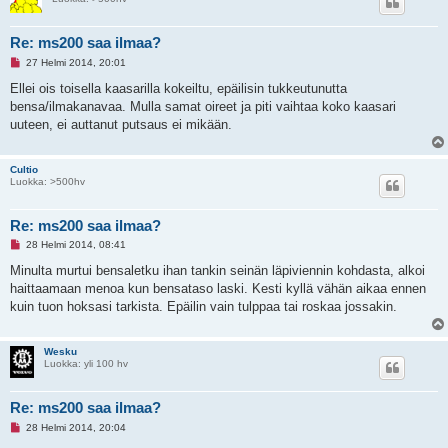
Re: ms200 saa ilmaa?
L
27 Helmi 2014, 20:01
u
k
Ellei ois toisella kaasarilla kokeiltu, epäilisin tukkeutunutta
e
bensa/ilmakanavaa. Mulla samat oireet ja piti vaihtaa koko kaasari
m
a
uuteen, ei auttanut putsaus ei mikään.
t
o
n
Cultio
v
Luokka: >500hv
i
e
s
t
Re: ms200 saa ilmaa?
i
L
28 Helmi 2014, 08:41
u
k
Minulta murtui bensaletku ihan tankin seinän läpiviennin kohdasta, alkoi
e
haittaamaan menoa kun bensataso laski. Kesti kyllä vähän aikaa ennen
m
a
kuin tuon hoksasi tarkista. Epäilin vain tulppaa tai roskaa jossakin.
t
o
n
v
Wesku
i
Luokka: yli 100 hv
e
s
t
Re: ms200 saa ilmaa?
i
L
28 Helmi 2014, 20:04
u