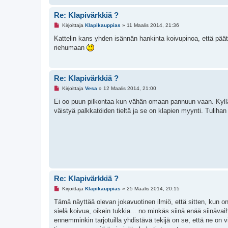
v
i
Re: Klapivärkkiä ?
e
s
L
Kirjoittaja
Klapikauppias
»
11 Maalis 2014, 21:36
t
u
i
k
Kattelin kans yhden isännän hankinta koivupinoa, että päät
e
riehumaan
m
a
t
o
n
Re: Klapivärkkiä ?
v
i
L
Kirjoittaja
Vesa
»
12 Maalis 2014, 21:00
e
u
s
k
Ei oo puun pilkontaa kun vähän omaan pannuun vaan. Kyllä 
t
e
väistyä palkkatöiden tieltä ja se on klapien myynti. Tulihan 
i
m
a
t
o
n
v
i
e
s
t
i
Re: Klapivärkkiä ?
L
Kirjoittaja
Klapikauppias
»
25 Maalis 2014, 20:15
u
k
Tämä näyttää olevan jokavuotinen ilmiö, että sitten, kun on
e
sielä koivua, oikein tukkia... no minkäs siinä enää siinäva
m
a
ennemminkin tarjotuilla yhdistävä tekijä on se, että ne on 
t