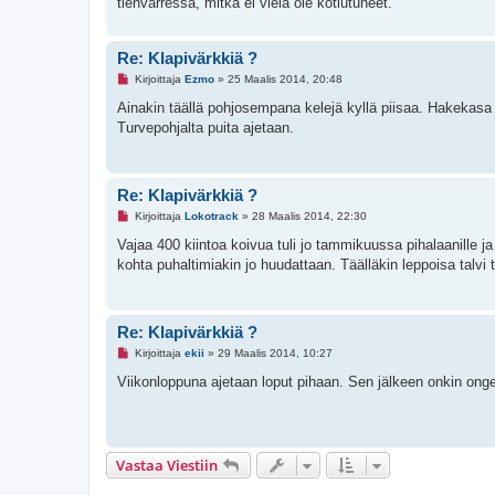
tienvarressa, mitkä ei vielä ole kotiutuneet.
o
n
v
i
Re: Klapivärkkiä ?
e
s
L
Kirjoittaja
Ezmo
»
25 Maalis 2014, 20:48
t
u
i
k
Ainakin täällä pohjosempana kelejä kyllä piisaa. Hakekasa 
e
Turvepohjalta puita ajetaan.
m
a
t
o
n
Re: Klapivärkkiä ?
v
i
L
Kirjoittaja
Lokotrack
»
28 Maalis 2014, 22:30
e
u
s
k
Vajaa 400 kiintoa koivua tuli jo tammikuussa pihalaanille ja
t
e
kohta puhaltimiakin jo huudattaan. Täälläkin leppoisa talv
i
m
a
t
o
n
Re: Klapivärkkiä ?
v
i
L
Kirjoittaja
ekii
»
29 Maalis 2014, 10:27
e
u
s
k
Viikonloppuna ajetaan loput pihaan. Sen jälkeen onkin ongel
t
e
i
m
a
t
o
n
Vastaa Viestiin
v
i