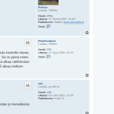
Rubinjo
Luokka: >500hv
Viestit:
2591
Liittynyt:
17 Tammi 2005, 22:28
Paikkakunta:
Halikko
www.toivontila.fi
V
Viesti:
i
e
Y
s
l
t
ö
i
Klapikauppias
s
R
Luokka: >500hv
u
Viestit:
705
b
sän keskelle talvea,
Liittynyt:
17 Syys 2008, 20:10
i
V
n
t. Se on jännä miten
Viesti:
i
j
ä alkaa välittömästi
e
o
s
20 alkaa melkein
t
i
K
Y
l
l
a
ö
p
ekii
s
i
Luokka: yli 100 hv
k
a
Viestit:
106
u
Liittynyt:
03 Loka 2011, 12:20
p
Paikkakunta:
Koski TL
p
ymään jo homeläiskiä
i
a
s
Y