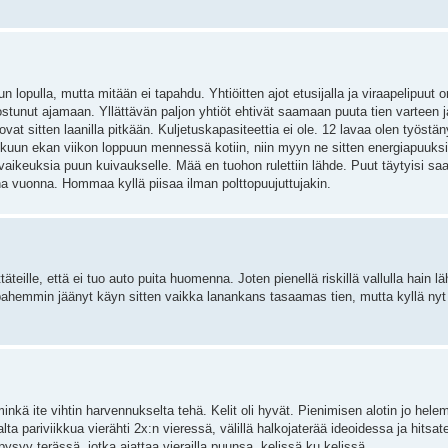
kuun lopulla, mutta mitään ei tapahdu. Yhtiöitten ajot etusijalla ja viraapelipuut 
stunut ajamaan. Yllättävän paljon yhtiöt ehtivät saamaan puuta tien varteen ja
vat sitten laanilla pitkään. Kuljetuskapasiteettia ei ole. 12 lavaa olen työstän
huhtikuun ekan viikon loppuun mennessä kotiin, niin myyn ne sitten energiapuu
vaikeuksia puun kuivaukselle. Mää en tuohon rulettiin lähde. Puut täytyisi saad
 vuonna. Hommaa kyllä piisaa ilman polttopuujuttujakin.
ettäteille, että ei tuo auto puita huomenna. Joten pienellä riskillä vallulla hain
ä pahemmin jäänyt käyn sitten vaikka lanankans tasaamas tien, mutta kyllä nyt 
kä ite vihtin harvennukselta tehä. Kelit oli hyvät. Pienimisen alotin jo helem
ta pariviikkua vierähti 2x:n vieressä, välillä halkojaterää ideoidessa ja hitsat
 pysyy terässä, jotka ajattaa vierailla puunsa, kelissä ku kelissä.