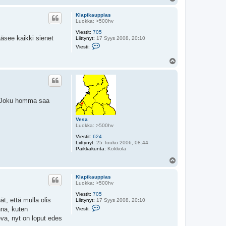
l
ö
Klapikauppias
s
Luokka: >500hv
Viestit:
705
ääsee kaikki sienet
Liittynyt:
17 Syys 2008, 20:10
V
Viesti:
i
e
Y
s
l
t
i
ö
K
s
l
a
p
a. Joku homma saa
i
k
a
Vesa
u
Luokka: >500hv
p
p
Viestit:
624
i
Liittynyt:
25 Touko 2006, 08:44
a
Paikkakunta:
Kokkola
s
Y
l
ö
Klapikauppias
s
Luokka: >500hv
Viestit:
705
t, että mulla olis
Liittynyt:
17 Syys 2008, 20:10
V
nna, kuten
Viesti:
i
eva, nyt on loput edes
e
s