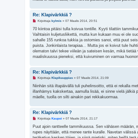
i
e
s
t
Re: Klapivärkkiä ?
i
L
Kirjoittaja
kylmis
»
07 Maalis 2014, 20:51
u
k
70 kiintoa pitäisi tulla koivua tontille. Kyyti tilattiin tammi
e
Vaihtaisin kuljetusliikettä, mutta kun kukaan muu ei ole suo
m
a
sahalle 155 runkoa tukkia ja ostomies sanoi, että puut seiso
t
puista. Jonkinlaista terapiaa... Mutta jos ei koivut tule 
o
n
olematon talvi tekee viileän ja sateisen kesän, mikä tietää 
v
maaliskuussa pieneksi, että kuivuminen on varmaa huonona
i
e
s
t
Re: Klapivärkkiä ?
i
L
Kirjoittaja
Klapikauppias
»
07 Maalis 2014, 21:09
u
k
Niinhän sitä iltapäivällä tuli puhelinsoitto, että ei rekalla m
e
illanhämys kakskertaa, aamulla lisää, ei sinne vielä jälki
m
a
mäelle, tuolla on silti ainakin pari rekkakuormaa.
t
o
n
v
Re: Klapivärkkiä ?
i
L
e
Kirjoittaja
Kaupoi
»
07 Maalis 2014, 21:17
u
s
k
t
Puut ajoin rantteelle tammikuussa. Sen vähäsen määrän, min
e
i
rupes näyttään, että menee rante kuralle. Navetan välissä al
m
a
teräketjun kesken töijen, ja siinä mietinki, miten heillä terä