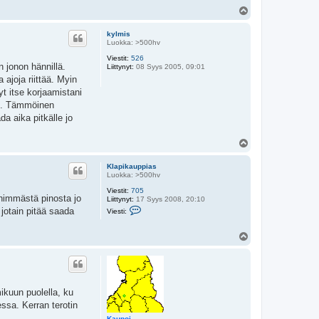
a
Y
p
l
i
ö
k
kylmis
s
a
Luokka: >500hv
u
Viestit:
526
p
on jonon hännillä.
Liittynyt:
08 Syys 2005, 09:01
p
i
 ajoja riittää. Myin
a
yt itse korjaamistani
s
ksi. Tämmöinen
a aika pitkälle jo
Y
l
ö
Klapikauppias
s
Luokka: >500hv
Viestit:
705
 lähimmästä pinosta jo
Liittynyt:
17 Syys 2008, 20:10
V
jotain pitää saada
Viesti:
i
e
s
Y
t
l
i
ö
K
s
l
a
p
ikuun puolella, ku
i
k
essa. Kerran terotin
a
u
Kaupoi