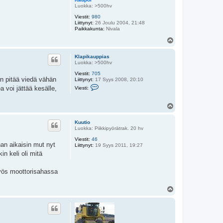
p
Luokka: >500hv
p
Viestit:
980
i
Liittynyt:
26 Joulu 2004, 21:48
a
Paikkakunta:
Nivala
s
Y
l
ö
Klapikauppias
s
Luokka: >500hv
Viestit:
705
in pitää viedä vähän
Liittynyt:
17 Syys 2008, 20:10
V
 voi jättää kesälle,
Viesti:
i
e
s
Y
t
l
i
ö
K
Kuutio
s
l
Luokka: Piikkipyörätrak. 20 hv
a
p
Viestit:
46
han aikaisin mut nyt
i
Liittynyt:
19 Syys 2011, 19:27
k
n keli oli mitä
a
u
p
myös moottorisahassa
p
i
a
Y
s
l
ö
s