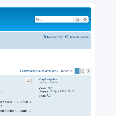
Etsi
Tarkennettu haku
Rekisteröidy
Kirjaudu sisään
1
2
Seuraava
Ensimmäinen lukematon viesti
• 16 viestiä
Klapikauppias
Luokka: >500hv
Viestit:
705
Liittynyt:
17 Syys 2008, 20:10
e?
V
Viesti:
i
e
paikassa, mutta toisia
s
ja
t
i
nen kelien katoamista,
K
l