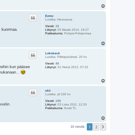
t
Y
i
l
K
l
ö
Ezmo
a
s
Luokka: Hevosaura
p
i
Viestit:
16
k
li kuormaa.
Liittynyt:
05 Maalis 2014, 19:27
a
Paikkakunta:
Pohjois-Pohjanmaa
u
p
p
Y
i
l
a
ö
s
Lokotrack
s
Luokka: Piikkipyörätrak. 20 hv
Viestit:
49
areihin kun pääsee
Liittynyt:
31 Heinä 2012, 07:22
 mukanaan...
Y
l
ö
ekii
s
Luokka: yli 100 hv
Viestit:
106
vuriin.
Liittynyt:
03 Loka 2011, 12:20
Paikkakunta:
Koski TL
Y
l
1
2
ö
Seuraava
16 viestiä
s