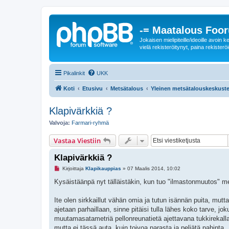
-= Maatalous Foo
Jokaisen mielipiteille/ideoille avoi
vielä rekisteröitynyt, paina rekisteröi
Pikalinkit
UKK
Koti
Etusivu
Metsätalous
Yleinen metsätalouskeskuste
Klapivärkkiä ?
Valvoja:
Farmari-ryhmä
Vastaa Viestiin
Klapivärkkiä ?
L
Kirjoittaja
Klapikauppias
»
07 Maalis 2014, 10:02
u
k
Kysäistäänpä nyt tälläistäkin, kun tuo "ilmastonmuutos" m
e
m
a
Ite olen sirkkaillut vähän omia ja tutun isännän puita, mutta
t
ajetaan parhaillaan, sinne pitäisi tulla lähes koko tarve, jok
o
n
muutamasatametriä pellonreunatietä ajettavana tukkirekall
v
mutta ei tässä auta, kuin toivoa parasta ja peljätä pahinta.