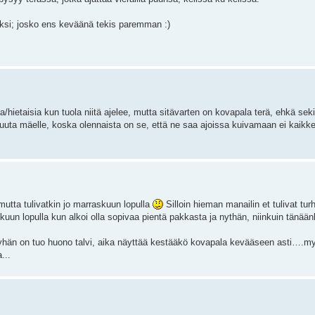
eksi; josko ens keväänä tekis paremman :)
a/hietaisia kun tuola niitä ajelee, mutta sitävarten on kovapala terä, ehkä sek
uta mäelle, koska olennaista on se, että ne saa ajoissa kuivamaan ei kaikkea
mutta tulivatkin jo marraskuun lopulla
Silloin hieman manailin et tulivat tur
uun lopulla kun alkoi olla sopivaa pientä pakkasta ja nythän, niinkuin tänäänki
syyhän on tuo huono talvi, aika näyttää kestääkö kovapala kevääseen asti….
...