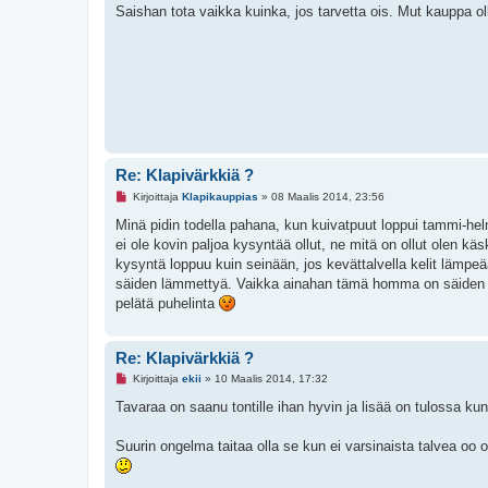
k
Saishan tota vaikka kuinka, jos tarvetta ois. Mut kauppa ollu
e
m
a
t
o
n
v
i
e
s
t
i
Re: Klapivärkkiä ?
L
Kirjoittaja
Klapikauppias
»
08 Maalis 2014, 23:56
u
k
Minä pidin todella pahana, kun kuivatpuut loppui tammi-helm
e
ei ole kovin paljoa kysyntää ollut, ne mitä on ollut olen kä
m
a
kysyntä loppuu kuin seinään, jos kevättalvella kelit lämpe
t
säiden lämmettyä. Vaikka ainahan tämä homma on säiden armo
o
n
pelätä puhelinta
v
i
e
s
Re: Klapivärkkiä ?
t
L
i
Kirjoittaja
ekii
»
10 Maalis 2014, 17:32
u
k
Tavaraa on saanu tontille ihan hyvin ja lisää on tulossa kun
e
m
a
Suurin ongelma taitaa olla se kun ei varsinaista talvea oo
t
o
n