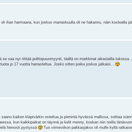
 oli ihan harmaana, kun joskus marraskuulla oli ne hakannu, näin kostealla p
se saa nyt riittää polttopuunmyynti, täällä on markkinat aikaslailla tukoss
tuota jo 17 vuotta harrasteltua. Josko sitten poika joskus jatkaisi...
 saanu kaiken klapivärkin ostettua ja pienintä hyvässä mallissa, soittaa isännä
iheessa, kun kaikkipaikat on täynnä ja kelit menny, koskan niin noilla tänävuo
vielä hienosti pystyssä
Tuo viimeviikon pakkasjakso oli mulle kyllä ratkais