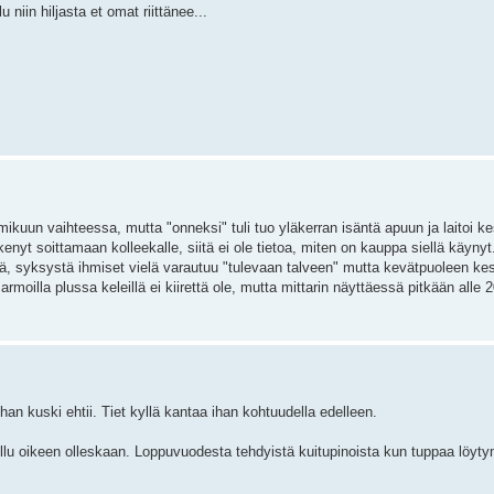
 niin hiljasta et omat riittänee...
ikuun vaihteessa, mutta "onneksi" tuli tuo yläkerran isäntä apuun ja laitoi ke
skenyt soittamaan kolleekalle, siitä ei ole tietoa, miten on kauppa siellä käyny
ää, syksystä ihmiset vielä varautuu "tulevaan talveen" mutta kevätpuoleen kes
illa plussa keleillä ei kiirettä ole, mutta mittarin näyttäessä pitkään alle 
han kuski ehtii. Tiet kyllä kantaa ihan kohtuudella edelleen.
 ollu oikeen olleskaan. Loppuvuodesta tehdyistä kuitupinoista kun tuppaa löyt