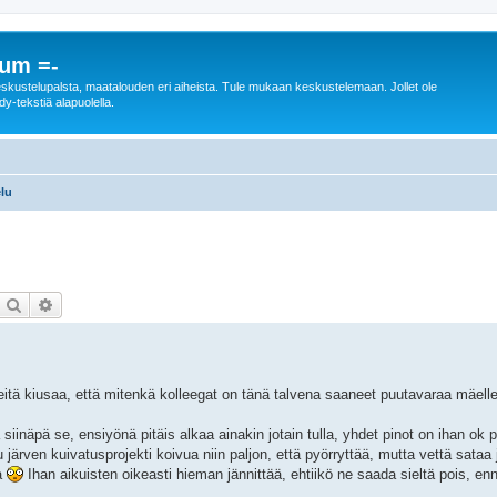
rum =-
n keskustelupalsta, maatalouden eri aiheista. Tule mukaan keskustelemaan. Jollet ole
dy-tekstiä alapuolella.
lu
Etsi
Tarkennettu haku
eitä kiusaa, että mitenkä kolleegat on tänä talvena saaneet puutavaraa mäell
 siinäpä se, ensiyönä pitäis alkaa ainakin jotain tulla, yhdet pinot on ihan ok 
u järven kuivatusprojekti koivua niin paljon, että pyörryttää, mutta vettä sataa 
a
Ihan aikuisten oikeasti hieman jännittää, ehtiikö ne saada sieltä pois, en