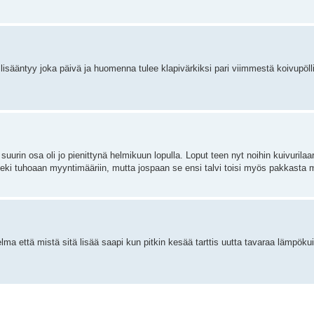
lisääntyy joka päivä ja huomenna tulee klapivärkiksi pari viimmestä koivupöl
 suurin osa oli jo pienittynä helmikuun lopulla. Loput teen nyt noihin kuivurila
i teki tuhoaan myyntimääriin, mutta jospaan se ensi talvi toisi myös pakkasta
ma että mistä sitä lisää saapi kun pitkin kesää tarttis uutta tavaraa lämpökui